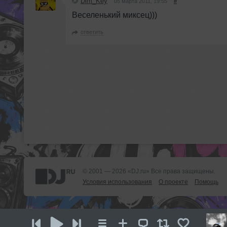
Dim_Key
05 марта 2011, 19:55
#
Веселенький миксец)))
ответить
© 2001 — 2026 «DJ.ru» Все права защищены.
Условия использования
О проекте
Помощь