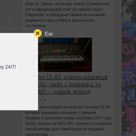
Brescia. Проект включает живой 22‑минутный
сет и официальный клип на свежий сингл
Fragments, и объединил живое исполнение,
диджеинг и масштабную визуальную
постановку.
Esc
use
44
у 24/7!
Yamaha CS-80, приписываемый
Vangelis, ушёл с аукциона за
£401,465 — новый рекорд
вчера в 14:35
Редкий аналоговый синтезатор Yamaha CS-80,
который продавец связывал с именем
Vangelis и сессиями вокруг альбома 1977 года
Spiral, продан за £401,465. Сделка установила
новый рекорд для самой дорогой продажи
синтезатора.