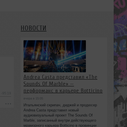
НОВОСТИ
Andrea Casta представил «The
Sounds Of Marble» —
перформанс в карьере Botticino
-95:19
вчера в 15:05
Итальянский скрипач, диджей и продюсер
Andrea Casta представил новый
аудиовизуальный проект The Sounds Of
Marble, записанный внутри действующего
мраморного карьера Botticino в провинции