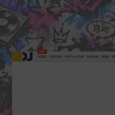
РАДИО
TOP100DJ
ЧАРТЫ HOT100
МУЗЫКА
ЛЮДИ
М