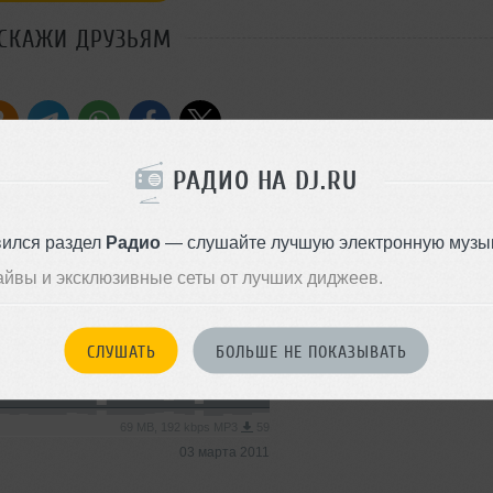
СКАЖИ ДРУЗЬЯМ
Стиль:
Progressive Ho
РАДИО НА DJ.RU
Добавлен: 03 марта 2011, 16:
Progressive House
вился раздел
Радио
— слушайте лучшую электронную музык
айвы и эксклюзивные сеты от лучших диджеев.
90 MB, 320 kbps MP3
45
03 марта 2011
СЛУШАТЬ
БОЛЬШЕ НЕ ПОКАЗЫВАТЬ
Soul
69 MB, 192 kbps MP3
59
03 марта 2011