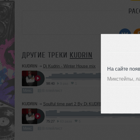
РАС
ДРУГИЕ ТРЕКИ
KUDRIN
KUDRIN
➝
Dj Kudrin - Winter House mix
На сайте поя
Микстейпы, л
98:40
9 раз
1
Микс
В плейлист
KUDRIN
➝
Soulful time part 2 By Dj KUDRIN
75:27
63 раза
5
Микс
В плейлист