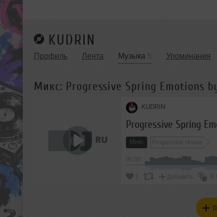
KUDRIN
Профиль
Лента
Музыка
5
Упоминания
Микс: Progressive Spring Emotions by
KUDRIN
Progressive Spring Em
Микс
Progressive House
00:00
В 
1
Добавить
П