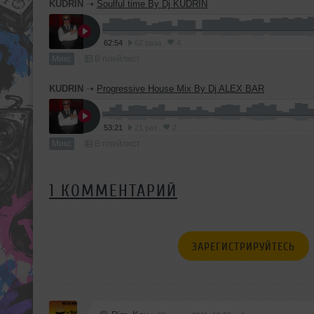
KUDRIN
➝
Soulful time By Dj KUDRIN
62:54
62 раза
4
Микс
В плейлист
KUDRIN
➝
Progressive House Mix By Dj ALEX BAR
53:21
21 раз
2
Микс
В плейлист
1 КОММЕНТАРИЙ
ЗАРЕГИСТРИРУЙТЕСЬ