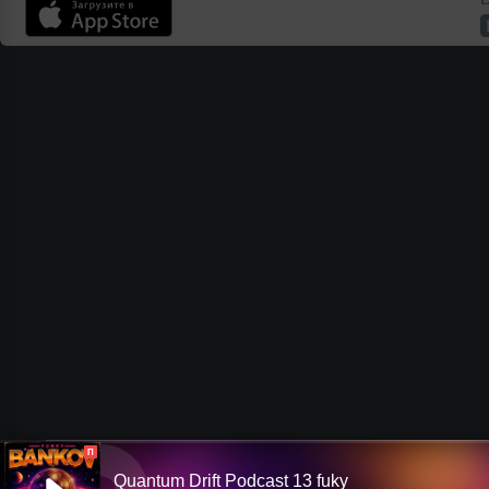
П
Quantum Drift Podcast 13 fuky