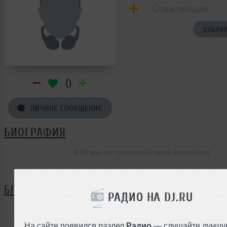
Стань первым!
ДОБАВИ
0
ЛИЧНОЕ СООБЩЕНИЕ
БИОГРАФИЯ
KUB ещё не поделилась своей биографией
БЛОГ
РАДИО НА DJ.RU
Нет записей в блоге
На сайте появился раздел
Радио
— слушайте лучшу