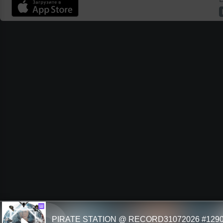
Ш
PIRATE STATION @ RECORD31072026 #129