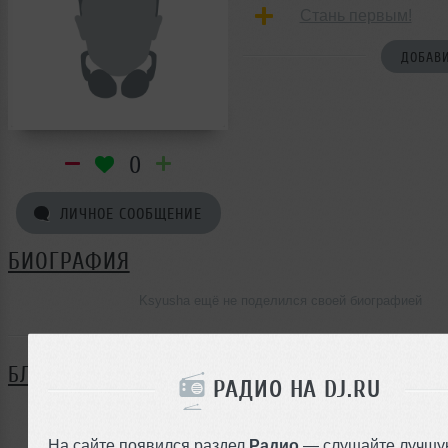
Стань первым!
ДОБАВИ
0
ЛИЧНОЕ СООБЩЕНИЕ
БИОГРАФИЯ
Ksyusha ещё не поделился своей биографией
БЛОГ
РАДИО НА DJ.RU
Нет записей в блоге
На сайте появился раздел
Радио
— слушайте лучшу