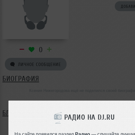
ДОБАВИ
0
ЛИЧНОЕ СООБЩЕНИЕ
БИОГРАФИЯ
Ксения Нижегородова ещё не поделился своей биограф
БЛОГ
РАДИО НА DJ.RU
Нет записей в блоге
На сайте появился раздел
Радио
— слушайте лучшу