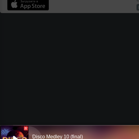
П
Disco Medley 10 (final)