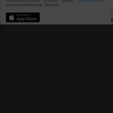
Условия использования
О проекте
Помощь
Реклама на сайте
Контактная информация
Вакансии
Б