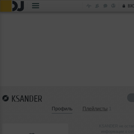
ВХ
KSANDER
Профиль
Плейлисты
1
KSANDER не оста
информации о се