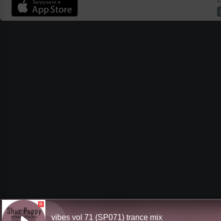
П
vibes vol 71 (SP071) trance mix