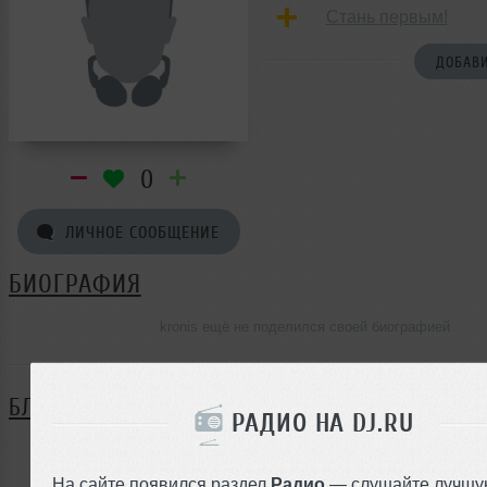
Стань первым!
ДОБАВИ
0
ЛИЧНОЕ СООБЩЕНИЕ
БИОГРАФИЯ
kronis ещё не поделился своей биографией
БЛОГ
РАДИО НА DJ.RU
Нет записей в блоге
На сайте появился раздел
Радио
— слушайте лучшу