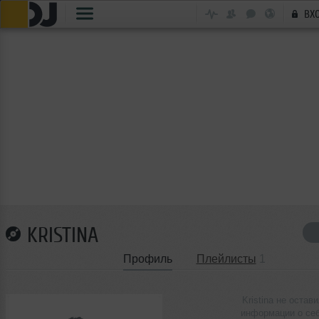
ВХ
KRISTINA
Профиль
Плейлисты
1
Kristina не остав
информации о се