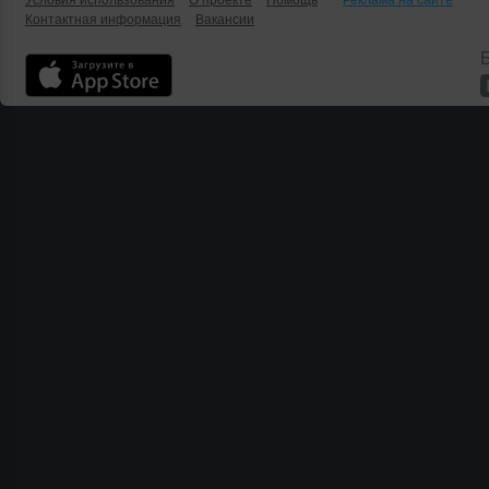
Условия использования
О проекте
Помощь
Реклама на сайте
Контактная информация
Вакансии
Б