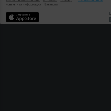
Условия использования
О проекте
Помощь
Реклама на сайте
Контактная информация
Вакансии
Б