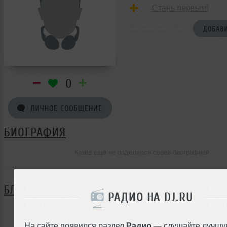
Стань первым!
ДОБАВИ
0
ЛИЧНОЕ СООБЩЕНИЕ
БИОГРАФИЯ
Kraite ещё не поделился своей биографией
БЛОГ
РАДИО НА DJ.RU
Нет записей в блоге
На сайте появился раздел
Радио
— слушайте лучшу