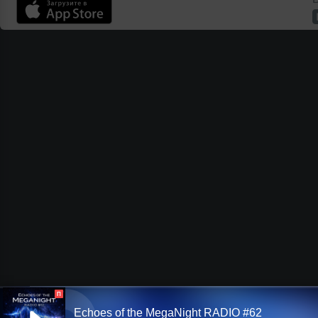
П
Echoes of the MegaNight RADIO #62