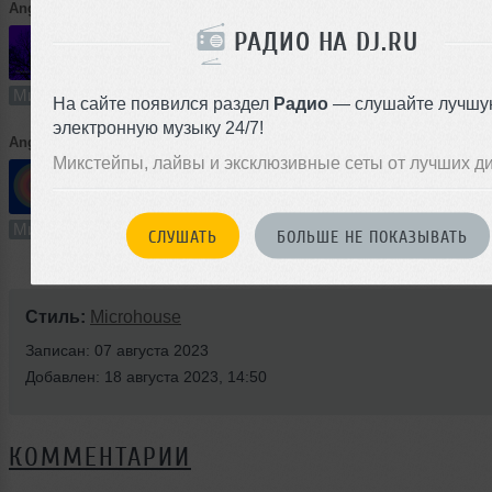
Angelina Kozvonina
➝
DeepAteka
РАДИО НА DJ.RU
71:41
210 раз
9
164 MB, 320
Микс
В плейлист
28
На сайте появился раздел
Радио
— слушайте лучшу
электронную музыку 24/7!
Angelina Kozvonina
➝
Microcurrents
Микстейпы, лайвы и эксклюзивные сеты от лучших д
73:59
202 раза
10
169 MB, 320
Микс
В плейлист (в 1 плейлисте)
18
СЛУШАТЬ
БОЛЬШЕ НЕ ПОКАЗЫВАТЬ
Стиль:
Microhouse
Записан: 07 августа 2023
Добавлен: 18 августа 2023, 14:50
КОММЕНТАРИИ