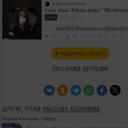
Angelina Kozvonina
Radio show "Azbuka deepa " Microhous
Микс
Microhouse
00:00
</>
6
1:47:26
204
ПОДДЕРЖАТЬ АРТИСТА
РАССКАЖИ ДРУЗЬЯМ
ДРУГИЕ ТРЕКИ
ANGELINA KOZVONINA
Angelina Kozvonina
➝
4000kV