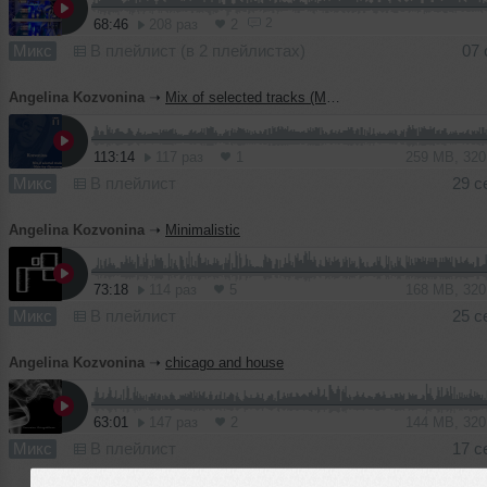
2
68:46
208 раз
2
Микс
В плейлист (в 2 плейлистах)
07 
Angelina Kozvonina
➝
Mix of selected tracks (Mоно Бар "Проходная" 16.09.2023)
113:14
117 раз
1
259 MB, 32
Микс
В плейлист
29 с
Angelina Kozvonina
➝
Minimalistic
73:18
114 раз
5
168 MB, 32
Микс
В плейлист
25 с
Angelina Kozvonina
➝
chicago and house
63:01
147 раз
2
144 MB, 32
Микс
В плейлист
17 с