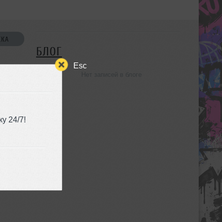
СКА
БЛОГ
Esc
Нет записей в блоге
УЗЬЯ
у 24/7!