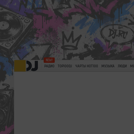
РАДИО
TOP100DJ
ЧАРТЫ HOT100
МУЗЫКА
ЛЮДИ
М