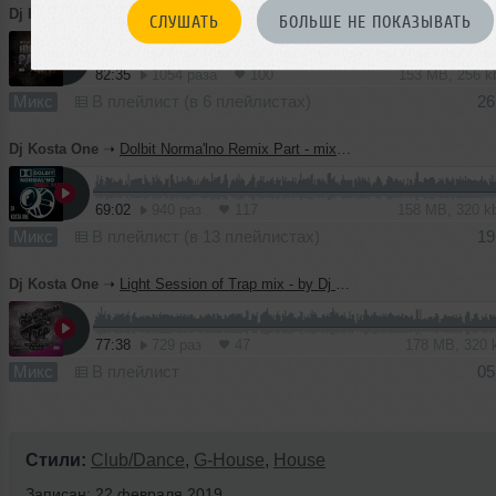
Dj Kosta One
➝
Hip-Hop party mix by Dj Kosta One
СЛУШАТЬ
БОЛЬШЕ НЕ ПОКАЗЫВАТЬ
82:35
1054 раза
100
153 MB, 256 
Микс
В плейлист (в 6 плейлистах)
26
Dj Kosta One
➝
Dolbit Norma'lno Remix Part - mix by Dj Kosta One
69:02
940 раз
117
158 MB, 320 
Микс
В плейлист (в 13 плейлистах)
19
Dj Kosta One
➝
Light Session of Trap mix - by Dj Kosta One
77:38
729 раз
47
178 MB, 320
Микс
В плейлист
05
Стили:
Club/Dance
,
G-House
,
House
Записан: 22 февраля 2019