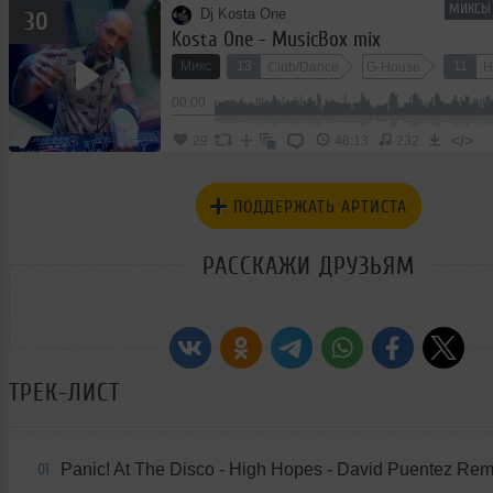
МИКСЫ 
Dj Kosta One
30
Kosta One - MusicBox mix
Микс
13
11
Club/Dance
G-House
H
00:00
</>
29
48:13
232
ПОДДЕРЖАТЬ АРТИСТА
РАССКАЖИ ДРУЗЬЯМ
ТРЕК-ЛИСТ
Panic! At The Disco - High Hopes - David Puentez Rem
01