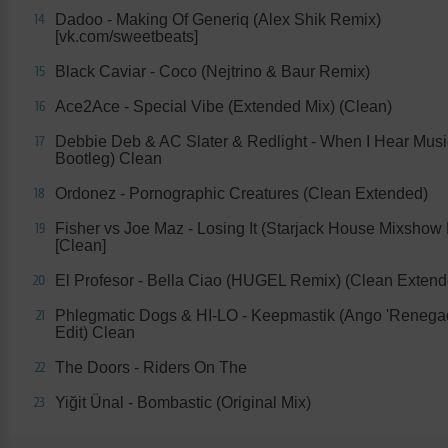
Dadoo - Making Of Generiq (Alex Shik Remix)
14
[vk.com/sweetbeats]
Black Caviar - Coco (Nejtrino & Baur Remix)
15
Ace2Ace - Special Vibe (Extended Mix) (Clean)
16
Debbie Deb & AC Slater & Redlight - When I Hear Mus
17
Bootleg) Clean
Ordonez - Pornographic Creatures (Clean Extended)
18
Fisher vs Joe Maz - Losing It (Starjack House Mixshow 
19
[Clean]
El Profesor - Bella Ciao (HUGEL Remix) (Clean Extend
20
Phlegmatic Dogs & HI-LO - Keepmastik (Ango 'Renega
21
Edit) Clean
The Doors - Riders On The
22
Yiğit Ünal - Bombastic (Original Mix)
23