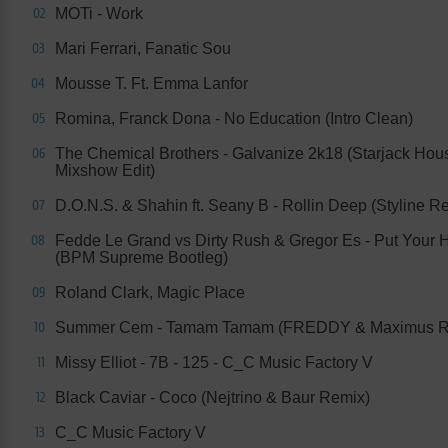
MOTi - Work
02
Mari Ferrari, Fanatic Sou
03
Mousse T. Ft. Emma Lanfor
04
Romina, Franck Dona - No Education (Intro Clean)
05
The Chemical Brothers - Galvanize 2k18 (Starjack Hou
06
Mixshow Edit)
D.O.N.S. & Shahin ft. Seany B - Rollin Deep (Styline R
07
Fedde Le Grand vs Dirty Rush & Gregor Es - Put Your
08
(BPM Supreme Bootleg)
Roland Clark, Magic Place
09
Summer Cem - Tamam Tamam (FREDDY & Maximus R
10
Missy Elliot - 7B - 125 - C_C Music Factory V
11
Black Caviar - Coco (Nejtrino & Baur Remix)
12
C_C Music Factory V
13