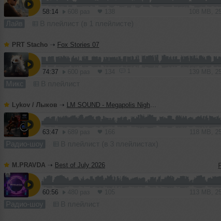
58:14
608 раз
138
108 MB, 2
Лайв
В плейлист (в 1 плейлисте)
PRT Stacho
➝
Fox Stories 07
1
74:37
600 раз
134
139 MB, 2
Микс
В плейлист
Lykov / Лыков
➝
LM SOUND - Megapolis Night 28.07.2026
63:47
689 раз
166
118 MB, 2
Радио-шоу
В плейлист (в 3 плейлистах)
M.PRAVDA
➝
Best of July 2026
60:56
480 раз
105
113 MB, 2
Радио-шоу
В плейлист