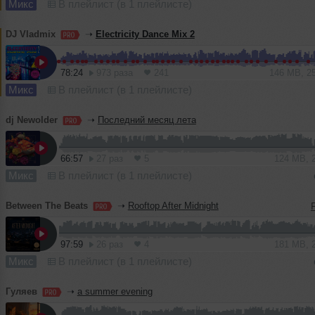
Микс
В плейлист (в 1 плейлисте)
DJ Vladmix
➝
Electricity Dance Mix 2
78:24
973 раза
241
146 MB, 2
Микс
В плейлист (в 1 плейлисте)
dj Newolder
➝
Последний месяц лета
66:57
27 раз
5
124 MB, 
Микс
В плейлист (в 1 плейлисте)
Between The Beats
➝
Rooftop After Midnight
97:59
26 раз
4
181 MB, 
Микс
В плейлист (в 1 плейлисте)
Гуляев
➝
a summer evening