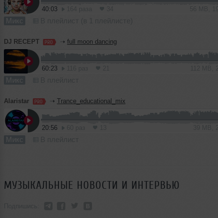
40:03
164 раза
34
56 MB, 1
Микс
В плейлист (в 1 плейлисте)
DJ RECEPT
➝
full moon dancing
60:23
116 раз
21
112 MB, 
Микс
В плейлист
Alaristar
➝
Trance_educational_mix
20:56
60 раз
13
39 MB, 
Микс
В плейлист
МУЗЫКАЛЬНЫЕ НОВОСТИ И ИНТЕРВЬЮ
Подпишись: