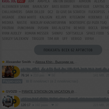
KRUG JOG
AIM
AMPYLA
ANTON DROBOT
AIMOON
ALEXSO
ALEXANDER SPARK
BAIKALSKY
BASS BUDDY
BONAFIQUE
CAPITAL D
CHILLHOMERS
DARK DILLER
DC2
DJ GIVE DA SCRATCH
FUCKOPSSS
HIGRADE
JENIA WHITE
KALUGIN
KELAYX
KITEGNOM
KODENKO
LE
MEDIKA
NASTIE
NIKOLAY KHACHATURYAN
NOOTROPIC (DJ PUZA TGK)
PRIZRAK
PUNCHMAN
PUSHIN
RAS ALGETHI
RE:MOD
ROCCA
RPM
RYAN AUDLEY
ROMAN MESSER
SHINPU
SOFTSKILLA
SPACE FOOD
SERGEY SALEKHOV
TRIGGER
TIM AIR
UFF
VERIGO
VIPAH
ПОКАЗАТЬ ВСЕХ 62 АРТИСТОВ
Alexander Smith
➝
Alessa Khin - Выходим на Орбиту Vol.286
76:14
210 раз
50
141 MB, 2
Радио-шоу
В плейлист (в 2 плейлистах)
GVOZD
➝
PIRATE STATION ON VACATION @ RECORD07082026 #1291
120:17
192 раза
37
223 MB, 2