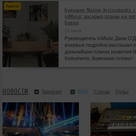
Новости
Будущее Native Instruments: 
inMusic раскрыл планы на ле
бренд
24 июня
Руководитель inMusic Джек О’
впервые подробно рассказал о
дальнейших планах развития N
Instruments. Компания готовит
масштабные изменения и нов
возможности для музыкантов п
миру.
НОВОСТИ
Telegram
RSS
Статьи
Пульс