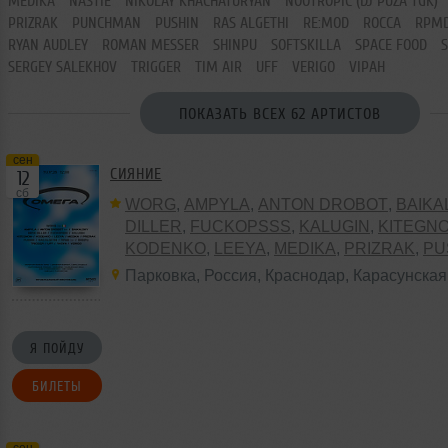
MEDIKA
NASTIE
NIKOLAY KHACHATURYAN
NOOTROPIC (DJ PUZA TGK)
PRIZRAK
PUNCHMAN
PUSHIN
RAS ALGETHI
RE:MOD
ROCCA
RPM
RYAN AUDLEY
ROMAN MESSER
SHINPU
SOFTSKILLA
SPACE FOOD
SERGEY SALEKHOV
TRIGGER
TIM AIR
UFF
VERIGO
VIPAH
ПОКАЗАТЬ ВСЕХ 62 АРТИСТОВ
сен
СИЯНИЕ
12
сб
WORG
,
AMPYLA
,
ANTON DROBOT
,
BAIKA
DILLER
,
FUCKOPSSS
,
KALUGIN
,
KITEGN
KODENKO
,
LEEYA
,
MEDIKA
,
PRIZRAK
,
PU
ALGETHI
,
RPMD
,
SHINPU
,
TRIGGER
,
UFF
Парковка
,
Россия
,
Краснодар
,
Карасунская
VERIGO
Я ПОЙДУ
БИЛЕТЫ
сен