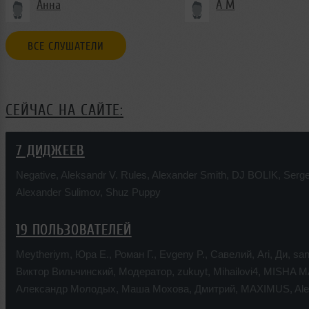
Анна
А М
ВСЕ СЛУШАТЕЛИ
СЕЙЧАС НА САЙТЕ:
7 ДИДЖЕЕВ
Negative
,
Aleksandr V. Rules
,
Alexander Smith
,
DJ BOLIK
,
Serge
Alexander Sulimov
,
Shuz Puppy
19 ПОЛЬЗОВАТЕЛЕЙ
Meytheriym
,
Юра Е.
,
Роман Г.
,
Evgeny P.
,
Савелий
,
Ari
,
Ди
,
sa
Виктор Вильчинский
,
Модератор
,
zukuyt
,
Mihailovi4
,
MISHA 
Александр Молодых
,
Маша Мохова
,
Дмитрий
,
MAXIMUS
,
Al