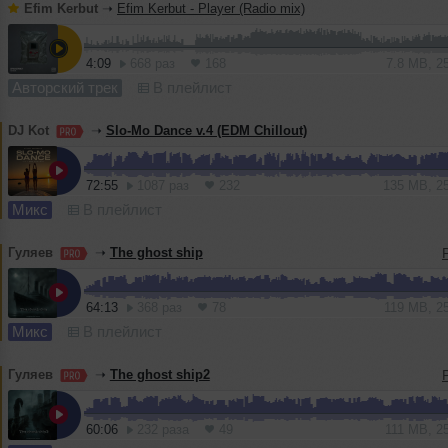
Efim Kerbut
➝
Efim Kerbut - Player (Radio mix)
4:09
668 раз
168
7.8 MB, 2
Авторский трек
В плейлист
DJ Kot
➝
Slo-Mo Dance v.4 (EDM Chillout)
72:55
1087 раз
232
135 MB, 2
Микс
В плейлист
Гуляев
➝
The ghost ship
64:13
368 раз
78
119 MB, 2
Микс
В плейлист
Гуляев
➝
The ghost ship2
60:06
232 раза
49
111 MB, 2