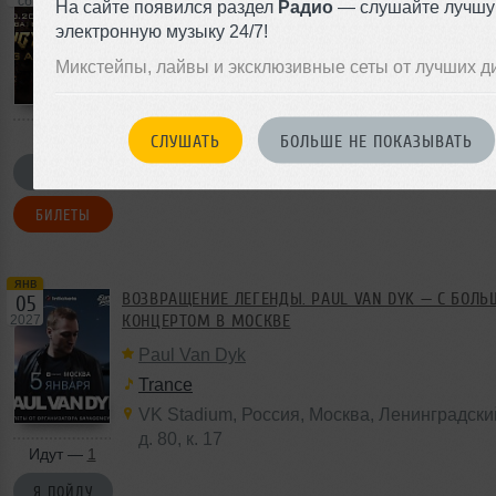
сб
На сайте появился раздел
Радио
— слушайте лучш
BASE
,
Россия
,
Москва
,
Орджоникидзе
,
11с
электронную музыку 24/7!
Микстейпы, лайвы и эксклюзивные сеты от лучших д
СЛУШАТЬ
БОЛЬШЕ НЕ ПОКАЗЫВАТЬ
Я ПОЙДУ
БИЛЕТЫ
янв
ВОЗВРАЩЕНИЕ ЛЕГЕНДЫ. PAUL VAN DYK — С БОЛ
05
КОНЦЕРТОМ В МОСКВЕ
2027
Paul Van Dyk
Trance
VK Stadium
,
Россия
,
Москва
, Ленинградски
д. 80
,
к. 17
Идут —
1
Я ПОЙДУ