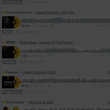
Радио-шоу
В плейлист
Vova Смольный
➝
August Podcast, 2026 [Vinyl Only]
68:04
323 раза
77
126 MB, 2
Лайв
В плейлист
MBNN
➝
Mobb Deep - Survival Of The Fittest (MBNN 2026 Remix)
3:43
484 раза
110
6.9 MB, 2
Ремикс
В плейлист
Fonarev
➝
Digital Emotions # 930.
60:10
560 раз
112
112 MB, 2
Радио-шоу
В плейлист
Nick Koplan
➝
Mood 01.08.2026