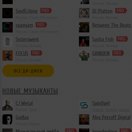
Россия, Москва
Progressive Trance
SoulEclipse
DJ Platton
Россия, Санкт-Петербург
Россия, Москва
spamjam
Between The Beats
Россия, Санкт-Петербург
Club/Dance
Sistersweet
Sasha Fish
Россия, Москва
Россия, Москва
House
,
Deep House
,
De
FOCUS
GRINDEN
Россия, Москва
Россия, Москва
ВСЕ ДИ-ДЖЕИ
НОВЫЕ МУЗЫКАНТЫ
CJ Wetal
SpinOpel
Россия, Тула
Trance
,
Techno
,
House
Godlav
Alex Petroff Digital
Россия, Ливны
Trance
Музыкальный лейбл iN-RecordZ
loveoleglove