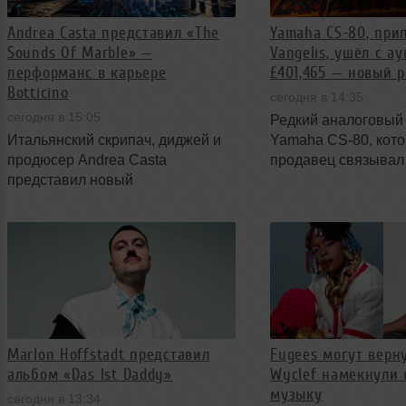
Andrea Casta представил «The
Yamaha CS-80, пр
Sounds Of Marble» —
Vangelis, ушёл с а
перформанс в карьере
£401,465 — новый 
Botticino
сегодня в 14:35
сегодня в 15:05
Редкий аналоговый
Итальянский скрипач, диджей и
Yamaha CS-80, кот
продюсер Andrea Casta
продавец связывал
представил новый
Vangelis и сессиями
аудиовизуальный проект The
альбома 1977 года S
Sounds Of Marble, записанный
за £401,465. Сделк
внутри действующего
новый рекорд для с
мраморного карьера Botticino в
продажи синтезатор
провинции Brescia. Проект
включает живой 22‑минутный сет
и официальный клип на свежий
сингл Fragments, и объединил
Marlon Hoffstadt представил
Fugees могут вернут
живое исполнение, диджеинг и
альбом «Das Ist Daddy»
Wyclef намекнули 
масштабную визуальную
музыку
постановку.
сегодня в 13:34