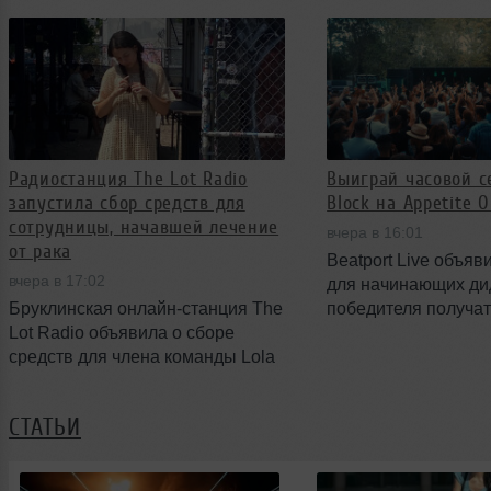
раскрывается; Orbit умер дома в
войдут 13 треков р
возрасте 69 лет.
а физический релиз
лимитированным. С
Радиостанция The Lot Radio
Выиграй часовой с
запустила сбор средств для
Block на Appetite 
сотрудницы, начавшей лечение
вчера в 16:01
от рака
Beatport Live объяв
вчера в 17:02
для начинающих ди
Бруклинская онлайн-станция The
победителя получа
Lot Radio объявила о сборе
выступить на поп‑а
средств для члена команды Lola
Block на фестивале 
Evans, которая недавно начала
The Farm. Конкурс о
лечение от рака. Сбор
августа — победите
СТАТЬИ
организован через платформу
также VIP‑билеты и
GoFundMe и призван помочь
партнёров.
покрыть хирургическое