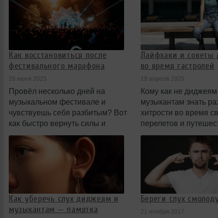
вмешательство и повседневные
расходы в период лечения.
Как восстановиться после
Лайфхаки и советы
фестивального марафона
во время гастролей
26 июня 2025
19 апреля 2025
Провёл несколько дней на
Кому как не диджеям
музыкальном фестивале и
музыкантам знать р
чувствуешь себя разбитым? Вот
хитрости во время с
как быстро вернуть силы и
перелетов и путешес
прийти в норму.
Как уберечь слух диджеям и
Береги слух смолоду
музыкантам — памятка
21 ноября 2017