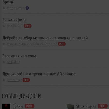
бренд
Модератор
Запись эфира
MIXTURIO
ДоброВеста «Чур меня»: как заговор стал песней
Музыкальный лейбл iN-RecordZ
Эволюция хип-хопа
SERJKO
Друзья, собираю треки в стиле Afro House.
Dima Isay
НОВЫЕ ДИ-ДЖЕИ
Телин
Shuz Puppy