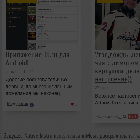
Приложение Dj.ru для
Утро,дождь ,н
Android!
чая с лимоном
верхушки дел
сегодня в 15:27
настроение))
Дорогие пользователи! Во-
первых, по многочисленным
27 июня
пожелания мы наконец
Верхнее настроени
сделали приложение для
Adonis был записан
Модератор
1
Android! Мы тоже этого оч
Zaporozhets_DJ
Будущее Native Instruments: глава inMusic раскрыл планы 