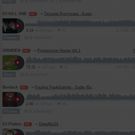
Микс
В плейлист (в 1 плейлисте)
DJ KILL ONE
➝
Татьяна Куртукова - Боже, какой пустяк (KILL ONE Blend)
3:19
249 раз
61
6.2 MB, 2
Ремикс
В плейлист
GRINDEN
➝
Progressive House Vol 1
73:31
160 раз
31
102 MB, 1
Микс
В плейлист
Bordack
➝
Paulina Paukštaitytė - Sudie (Bordack Radio Edit)
2:40
228 раз
56
Ремикс
В плейлист
DJ Platton
➝
DeepMix01