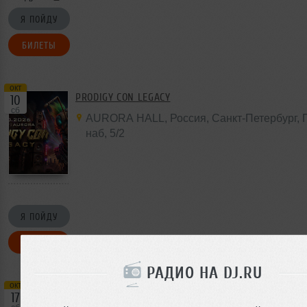
Я ПОЙДУ
БИЛЕТЫ
окт
PRODIGY CON LEGACY
10
сб
AURORA HALL
,
Россия
, Санкт-Петербург,
наб,
5/2
Я ПОЙДУ
БИЛЕТЫ
РАДИО НА DJ.RU
окт
PRODIGY CON LEGACY
17