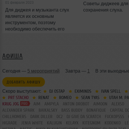
01 февраля 2023
Советы диджеев для
Для диджея и музыканта слух
сохранения слуха.
является их основным
инструментом, поэтому
необходимо обеспечить его
правильный уход и защиту.
АФИША
Сегодня —
5 мероприятий
Завтра —
1
В эти выходны
ДОБАВИТЬ АФИШУ
Скоро выступают:
DJ OSTAP
EXIMINDS
IVAN SPELL
PRT STACHO
RENAT
ROMEO
SEAN TYAS
UTAH M. P
KRUG JOG
AIM
AMPYLA
ANTON DROBOT
AIMOON
ALEXSO
ALEXANDER SPARK
BAIKALSKY
BASS BUDDY
BONAFIQUE
CAPITAL D
CHILLHOMERS
DARK DILLER
DC2
DJ GIVE DA SCRATCH
FUCKOPSSS
HIGRADE
JENIA WHITE
KALUGIN
KELAYX
KITEGNOM
KODENKO
LE