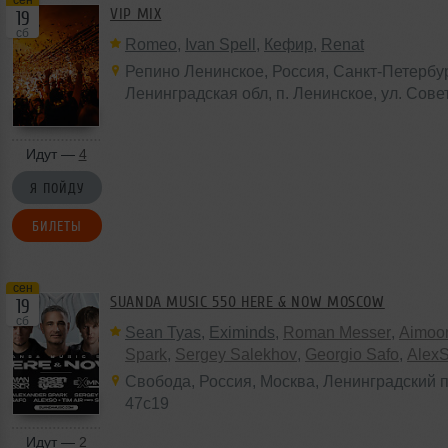
VIP MIX
19
сб
Romeo
,
Ivan Spell
,
Кефир
,
Renat
Репино Ленинское
,
Россия
, Санкт-Петербур
Ленинградская обл,
п. Ленинское
, ул. Сове
Идут —
4
Я ПОЙДУ
БИЛЕТЫ
сен
SUANDA MUSIC 550 HERE & NOW MOSCOW
19
сб
Sean Tyas
,
Eximinds
,
Roman Messer
,
Aimoo
Spark
,
Sergey Salekhov
,
Georgio Safo
,
Alex
Свобода
,
Россия
,
Москва
, Ленинградский п
47с19
Идут —
2