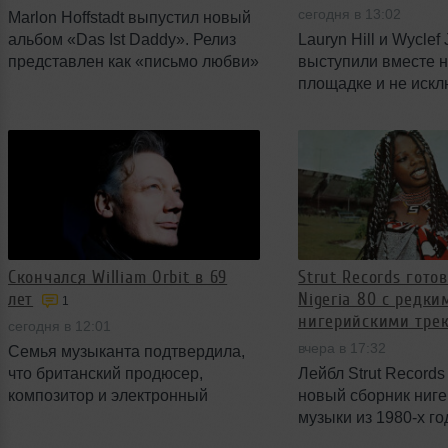
сегодня в 13:02
Marlon Hoffstadt выпустил новый
альбом «Das Ist Daddy». Релиз
Lauryn Hill и Wyclef
представлен как «письмо любви»
выступили вместе н
к его слушателям и включает уже
площадке и не иск
знакомые синглы, а также ряд
возможность работ
приглашённых вокалистов и
материалом от Fuge
соавторов.
интервью перед шо
процесс примирени
подтвердили, что р
музыке продолжают
Скончался William Orbit в 69
Strut Records гото
лет
Nigeria 80 с редки
1
нигерийскими трек
сегодня в 12:01
вчера в 17:32
Семья музыканта подтвердила,
что британский продюсер,
Лейбл Strut Record
композитор и электронный
новый сборник ниг
артист William Orbit скончался 23
музыки из 1980-х го
июля. Причина смерти не
названием Nigeria 8