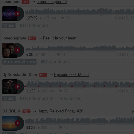
spamjam
➝
promo chapter #3
127:39
137 раз
30
149 MB, 1
Микс
В плейлист
loveoleglove
➝
Feel it in your heart
5:30
149 раз
41
10 MB, 2
Авторский трек
В плейлист
Dj Konstantin Dem
➝
Episode 009. Melodic Soul. Reconceptualization
61:22
241 раз
57
114 MB, 2
Микс
В плейлист (в 1 плейлисте)
DJ BOLIK
➝
Happy Relaxed Friday #20
83:31
209 раз
45