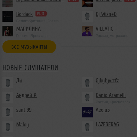
Bordack
Dj WizneD
Великобритания, Глазго
МАРИЛИНА
VILLATIC
Россия, Ярославль
Россия, Астрахань
ВСЕ МУЗЫКАНТЫ
НОВЫЕ СЛУШАТЕЛИ
Ди
Gjbyhjvrtfz
Андрей Р.
Danio Aramelli
Россия, Красноярск
santi99
Aeolu5
Maloy
LAZERFRAG