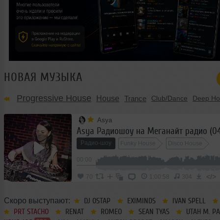
НОВАЯ МУЗЫКА
Progressive House
House
Trance
Club/Dance
Deep Ho
Asya
Asya Радиошоу на Меганайт радио (04
Радио-шоу
Funky House
Disco House
00:00
</>
70
1:00:58
304
Скоро выступают:
DJ OSTAP
EXIMINDS
IVAN SPELL
PRT STACHO
RENAT
ROMEO
SEAN TYAS
UTAH M. P