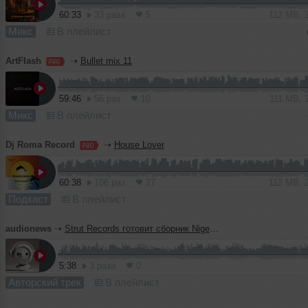
60:33
33 раза
5
112 MB, 
Микс
В плейлист
ArtFlash
➝
Bullet mix 11
59:46
56 раз
10
111 MB, 
Микс
В плейлист
Dj Roma Record
➝
House Lover
60:38
106 раз
27
112 MB, 
Подкаст
В плейлист
audionews
➝
Strut Records готовит сборник Nigeria 80 с редкими нигерийскими треками 1980-х
5:38
3 раза
0
Авторский трек
В плейлист