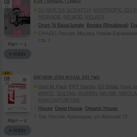
8.08 • ПРЕШАС • CHAGO
08
сб
DJ GIVE DA SCRATCH
,
NOOTROPIC (DJ P
HIGRADE
,
RE:MOD
,
KELAYX
Drum 'N Bass/Jungle
,
Breaks (Breakbeat)
,
Du
CHAGO
,
Россия
,
Москва
, Новая Басманная
стр. 1
Идут —
1
Я ПОЙДУ
авг
BIRTHDAY UTAH M.PAUL DAY TWO
08
сб
Utah M. Paul
,
PRT Stacho
,
DJ Ostap
,
Krug J
WHITE
,
SULTAN
,
RUBBIN
,
MA.NIK
,
NIKOL
KHACHATURYAN
House
,
Deep House
,
Organic House
Top
,
Россия
,
Краснодар
,
ул. Красная 72
Идут —
4
Я ПОЙДУ