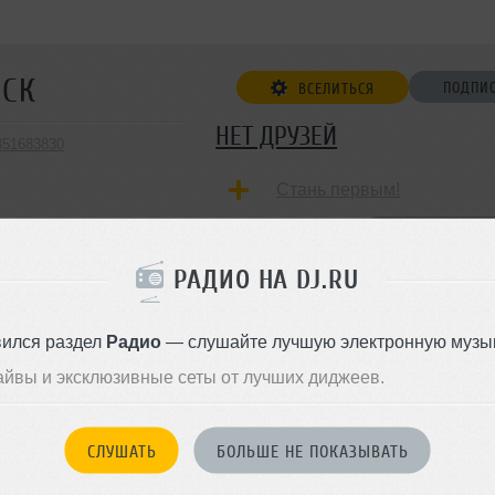
СК
ПОДПИ
ВСЕЛИТЬСЯ
НЕТ ДРУЗЕЙ
d351683830
Стань первым!
ДОБАВИТЬ В ДР
РАДИО НА DJ.RU
вился раздел
Радио
— слушайте лучшую электронную музык
айвы и эксклюзивные сеты от лучших диджеев.
СЛУШАТЬ
БОЛЬШЕ НЕ ПОКАЗЫВАТЬ