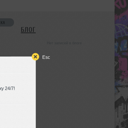
СКА
БЛОГ
Нет записей в блоге
Esc
УЗЬЯ
у 24/7!