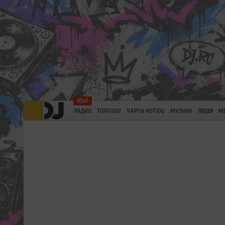
РАДИО
TOP100DJ
ЧАРТЫ HOT100
МУЗЫКА
ЛЮДИ
М