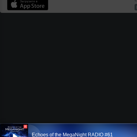
П
Echoes of the MegaNight RADIO #61