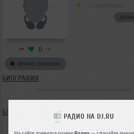
Стань первым!
ДОБАВИ
0
ЛИЧНОЕ СООБЩЕНИЕ
БИОГРАФИЯ
Комсомолец ещё не поделилась своей биографией
БЛОГ
РАДИО НА DJ.RU
Нет записей в блоге
На сайте появился раздел
Радио
— слушайте лучшу