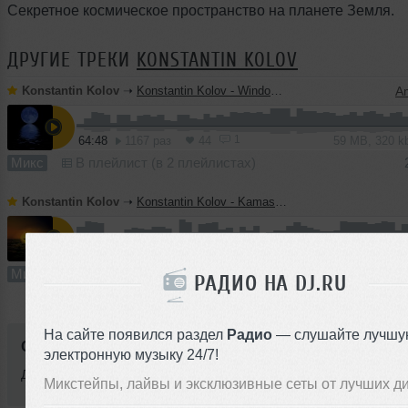
Секретное космическое пространство на планете Земля.
ДРУГИЕ ТРЕКИ
KONSTANTIN KOLOV
Konstantin Kolov
➝
Konstantin Kolov - Window from Space (dj-mix)
A
1
64:48
1167 раз
44
59 MB, 320 
Микс
В плейлист (в 2 плейлистах)
Konstantin Kolov
➝
Konstantin Kolov - Kamasutra at my morning (dj-mix)
74:59
98 раз
3
69 MB, 320 
Микс
В плейлист (в 1 плейлисте)
РАДИО НА DJ.RU
На сайте появился раздел
Радио
— слушайте лучшу
Стиль:
Techno
электронную музыку 24/7!
Добавлен: 25 октября 2010, 03:29
Микстейпы, лайвы и эксклюзивные сеты от лучших д