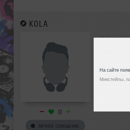
KOLA
Россия, Санк
На сайте поя
Микстейпы, л
0
ЛИЧНОЕ СООБЩЕНИЕ