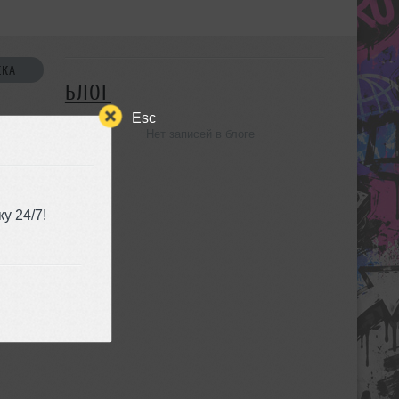
СКА
БЛОГ
Esc
Нет записей в блоге
УЗЬЯ
у 24/7!