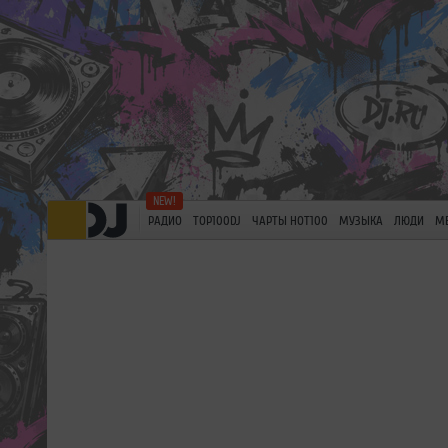
РАДИО
TOP100DJ
ЧАРТЫ HOT100
МУЗЫКА
ЛЮДИ
М