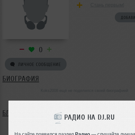
Стань первым!
ДОБАВИ
0
ЛИЧНОЕ СООБЩЕНИЕ
БИОГРАФИЯ
Koks2008 ещё не поделился своей биографией
БЛОГ
РАДИО НА DJ.RU
Нет записей в блоге
На сайте появился раздел
Радио
— слушайте лучшу