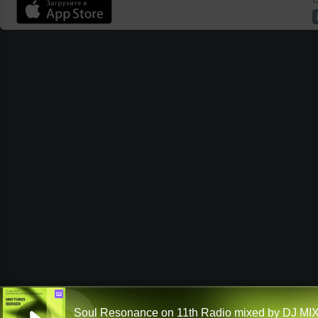
Ш
Soul Resonance on 11th Radio mixed by DJ M