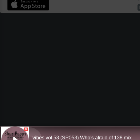
П
vibes vol 53 (SP053) Who's afraid of 138 mix