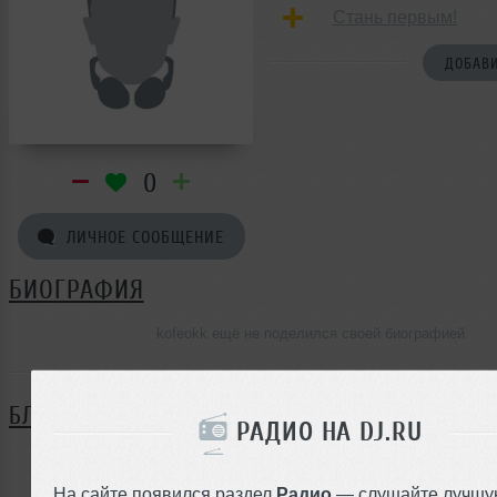
Стань первым!
ДОБАВИ
0
ЛИЧНОЕ СООБЩЕНИЕ
БИОГРАФИЯ
kofeokk ещё не поделился своей биографией
БЛОГ
РАДИО НА DJ.RU
Нет записей в блоге
На сайте появился раздел
Радио
— слушайте лучшу