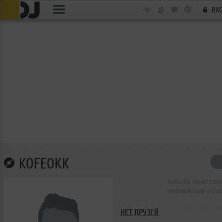
ВХ
KOFEOKK
kofeokk не остав
информации о се
НЕТ ДРУЗЕЙ