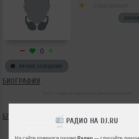
Стань первым!
ДОБАВИ
0
ЛИЧНОЕ СООБЩЕНИЕ
БИОГРАФИЯ
Клуб 17 ещё не поделилась своей биографией
БЛОГ
РАДИО НА DJ.RU
Нет записей в блоге
На сайте появился раздел
Радио
— слушайте лучшу