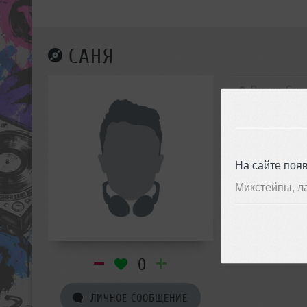
САНЯ
Россия, Санк
На сайте поя
Микстейпы, л
0
ЛИЧНОЕ СООБЩЕНИЕ