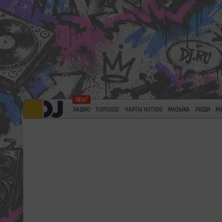
РАДИО
TOP100DJ
ЧАРТЫ HOT100
МУЗЫКА
ЛЮДИ
М