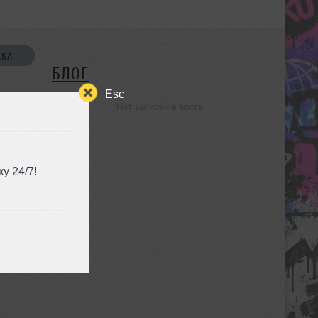
СКА
БЛОГ
Esc
Нет записей в блоге
УЗЬЯ
у 24/7!