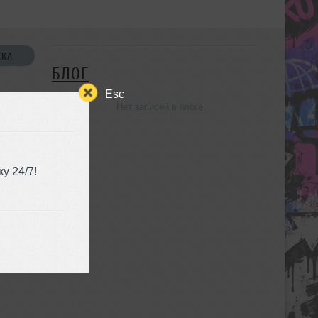
СКА
БЛОГ
Esc
Нет записей в блоге
УЗЬЯ
у 24/7!