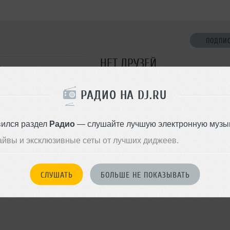
ПОДПИ
НЕТ ДРУЗЕЙ
в
Стань первым!
РАДИО НА DJ.RU
ДОБАВИТЬ В ДР
вился раздел
Радио
— слушайте лучшую электронную музык
айвы и эксклюзивные сеты от лучших диджеев.
СЛУШАТЬ
БОЛЬШЕ НЕ ПОКАЗЫВАТЬ