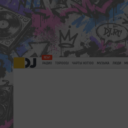
РАДИО
TOP100DJ
ЧАРТЫ HOT100
МУЗЫКА
ЛЮДИ
М