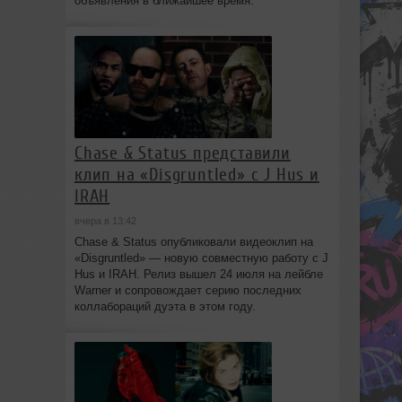
объявления в ближайшее время.
Chase & Status представили
клип на «Disgruntled» с J Hus и
IRAH
вчера в 13:42
Chase & Status опубликовали видеоклип на
«Disgruntled» — новую совместную работу с J
Hus и IRAH. Релиз вышел 24 июля на лейбле
Warner и сопровождает серию последних
коллабораций дуэта в этом году.