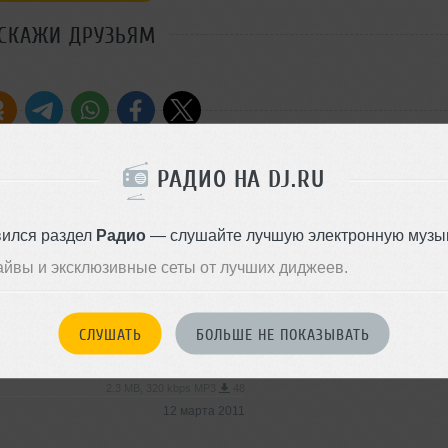
СКАЖИ ДРУЗЬЯМ
Стиль:
Electro-Industri
РАДИО НА DJ.RU
Добавлен: 19 февраля 2011, 
Techno
вился раздел
Радио
— слушайте лучшую электронную музык
айвы и эксклюзивные сеты от лучших диджеев.
2.8 MB, 320 kbps MP3
41
12 марта 2011
СЛУШАТЬ
БОЛЬШЕ НЕ ПОКАЗЫВАТЬ
Techno
2.3 MB, 320 kbps MP3
48
12 марта 2011