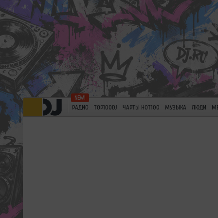
РАДИО
TOP100DJ
ЧАРТЫ HOT100
МУЗЫКА
ЛЮДИ
М