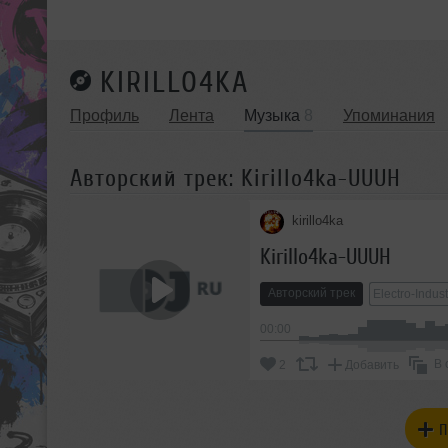
KIRILLO4KA
Профиль
Лента
Музыка
8
Упоминания
Авторский трек: Kirillo4ka-UUUH
kirillo4ka
Kirillo4ka-UUUH
Авторский трек
Electro-Indust
00:00
В 
2
Добавить
П