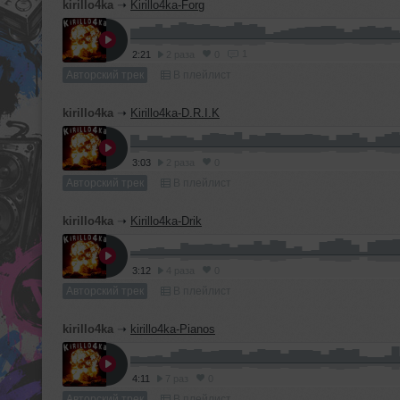
kirillo4ka
➝
Kirillo4ka-Forg
1
2:21
2 раза
0
Авторский трек
В плейлист
kirillo4ka
➝
Kirillo4ka-D.R.I.K
3:03
2 раза
0
Авторский трек
В плейлист
kirillo4ka
➝
Kirillo4ka-Drik
3:12
4 раза
0
Авторский трек
В плейлист
kirillo4ka
➝
kirillo4ka-Pianos
4:11
7 раз
0
Авторский трек
В плейлист