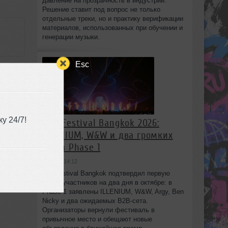
давление на прозрачность в индустрии.
Решение ставит под вопрос не только
отдельные треки, но и практику верификации
материалов, использованных при обучении и
генерации музыки.
Esc
al
13:29
у 24/7!
808 Festival Bangkok 2026:
ILLENIUM, W&W и два громких
B2B в Phase 1
вчера в 14:12
808 Festival Bangkok подтвердил первую
волну участников на два дня в октябре: в
Phase 1 заявлены ILLENIUM, W&W, Argy, Ben
Nicky и два ожидаемых B2B-сета.
Организаторы вернули фестиваль в
привычное место и обещают новые