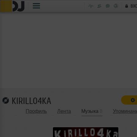
ВХ
KIRILLO4KA
Профиль
Лента
Музыка
8
Упоминан