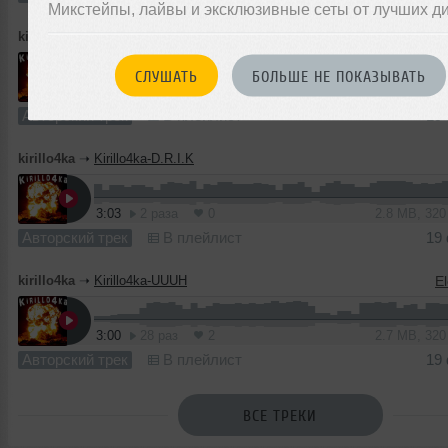
Микстейпы, лайвы и эксклюзивные сеты от лучших д
kirillo4ka
➝
Kirillo4ka-Forg
СЛУШАТЬ
БОЛЬШЕ НЕ ПОКАЗЫВАТЬ
1
2:21
2 раза
0
2.2 MB, 32
Авторский трек
В плейлист
19
kirillo4ka
➝
Kirillo4ka-D.R.I.K
3:03
2 раза
0
2.8 MB, 32
Авторский трек
В плейлист
19
kirillo4ka
➝
Kirillo4ka-UUUH
El
3:00
28 раз
2
2.7 MB, 32
Авторский трек
В плейлист
19
ВСЕ ТРЕКИ