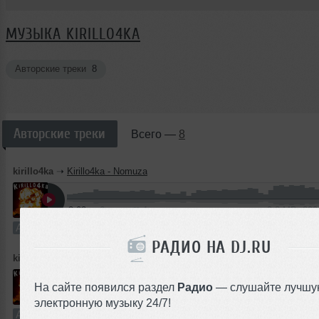
МУЗЫКА KIRILLO4KA
Авторские треки
8
Авторские треки
Всего —
8
kirillo4ka
➝
Kirillo4ka - Nomuza
3:03
6 раз
1
2.8 MB, 32
Авторский трек
В плейлист
РАДИО НА DJ.RU
kirillo4ka
➝
Kirillo4ka - Hodos
На сайте появился раздел
Радио
— слушайте лучшу
2:33
6 раз
1
2.3 MB, 32
электронную музыку 24/7!
Авторский трек
В плейлист