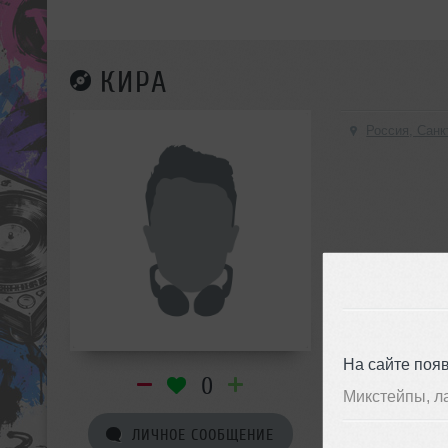
КИРА
Россия, Санк
На сайте поя
0
Микстейпы, л
ЛИЧНОЕ СООБЩЕНИЕ