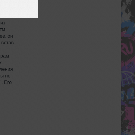
 из
итм
ее, он
 встав
орам
х
пления
бы не
". Его