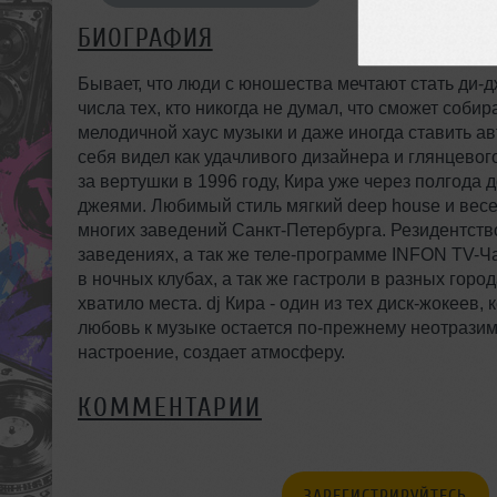
БИОГРАФИЯ
Бывает, что люди с юношества мечтают стать ди-дж
числа тех, кто никогда не думал, что сможет соб
мелодичной хаус музыки и даже иногда ставить а
себя видел как удачливого дизайнера и глянцево
за вертушки в 1996 году, Кира уже через полгода 
джеями. Любимый стиль мягкий deep house и весе
многих заведений Санкт-Петербурга. Резидентств
заведениях, а так же теле-программе INFON TV-Ч
в ночных клубах, а так же гастроли в разных горо
хватило места. dj Кира - один из тех диск-жокеев
любовь к музыке остается по-прежнему неотразимо
настроение, создает атмосферу.
КОММЕНТАРИИ
ЗАРЕГИСТРИРУЙТЕСЬ