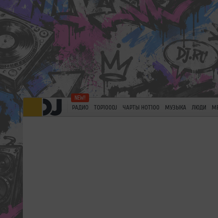
РАДИО
TOP100DJ
ЧАРТЫ HOT100
МУЗЫКА
ЛЮДИ
М