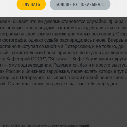
СЛУШАТЬ
БОЛЬШЕ НЕ ПОКАЗЫВАТЬ
еем, бывает, что ди-джеями становятся случайно. dj Кира -
ирать полные танцплощадки, заставлять людей двигаться в р
втографы на свои компакт-диски для милых поклонниц. Скор
го фотографа, однако судьба распорядилась иначе. Впервые
достойно выступал со многими Питерскими, и не только, ди-
лый, зажигательный house пришелся по вкусу и арт-директ
о в Кафетерий СССР", "Sukawati", Кофе Хаузи многих други
ат - тому подтверждение. Разумеется, были и просто высту
дах России и ближнего зарубежья, перечислять которые тут 
, которых в Петербурге называют "новой волной house-сцены
й. Ставя пластинки, он делится частью себя, передает
войдите на сайт
Или
чтобы оставить комментарий