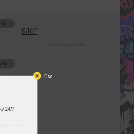
СКА
БЛОГ
Нет записей в блоге
УЗЬЯ
Esc
у 24/7!