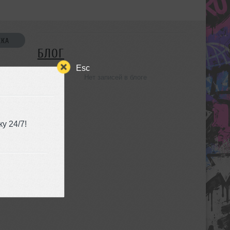
СКА
БЛОГ
Esc
Нет записей в блоге
УЗЬЯ
у 24/7!