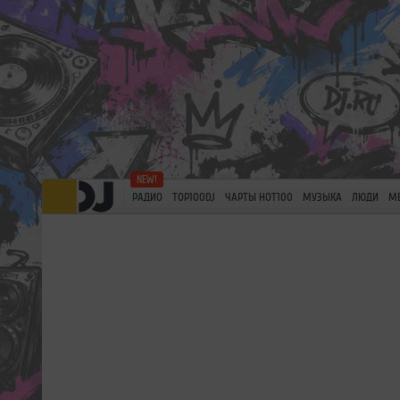
РАДИО
TOP100DJ
ЧАРТЫ HOT100
МУЗЫКА
ЛЮДИ
М