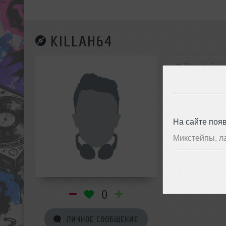
KILLAH64
Россия, Санк
На сайте поя
Микстейпы, л
0
ЛИЧНОЕ СООБЩЕНИЕ