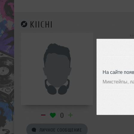
KIICHI
ki
инф
На сайте поя
Микстейпы, л
0
ЛИЧНОЕ СООБЩЕНИЕ