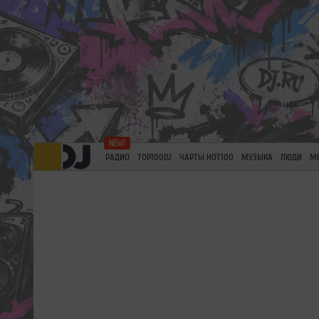
РАДИО
TOP100DJ
ЧАРТЫ HOT100
МУЗЫКА
ЛЮДИ
М