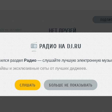
ПОДПИ
НЕТ ДРУЗЕЙ
ichi не оставил
ормации о себе
Стань первым!
РАДИО НА DJ.RU
ДОБАВИТЬ В ДР
вился раздел
Радио
— слушайте лучшую электронную музык
айвы и эксклюзивные сеты от лучших диджеев.
СЛУШАТЬ
БОЛЬШЕ НЕ ПОКАЗЫВАТЬ