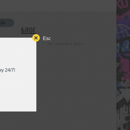
СКА
БЛОГ
Esc
Нет записей в блоге
УЗЬЯ
у 24/7!