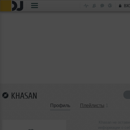
ВХ
KHASAN
Профиль
Плейлисты
1
Khasan не остав
информации о се