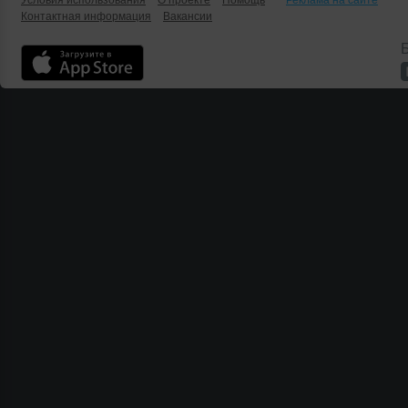
Условия использования
О проекте
Помощь
Реклама на сайте
Контактная информация
Вакансии
Б