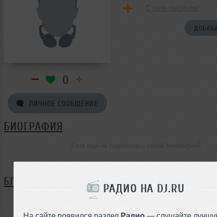
Стань первым!
ДОБАВИ
0
ЛИЧНОЕ СООБЩЕНИЕ
БИОГРАФИЯ
Кеза ещё не поделилась своей биографией
БЛОГ
РАДИО НА DJ.RU
Нет записей в блоге
На сайте появился раздел
Радио
— слушайте лучшу