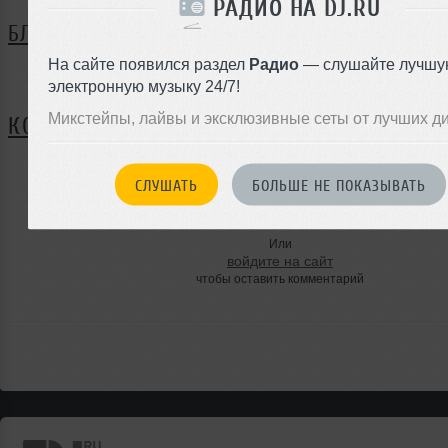
РАДИО НА DJ.RU
БЛОГ
На сайте появился раздел
Радио
— слушайте лучшу
Нет записей в блоге
электронную музыку 24/7!
Микстейпы, лайвы и эксклюзивные сеты от лучших д
КОММЕНТАРИИ
СЛУШАТЬ
БОЛЬШЕ НЕ ПОКАЗЫВАТЬ
ЗАРЕГИСТРИРУЙТЕСЬ
Или
войдите на сайт
чтобы оставить комментарий