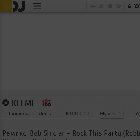
ВХ
KELME
Профиль
Лента
HOT100
13
Музыка
53
У
Ремикс: Bob Sinclar - Rock This Party (Ro