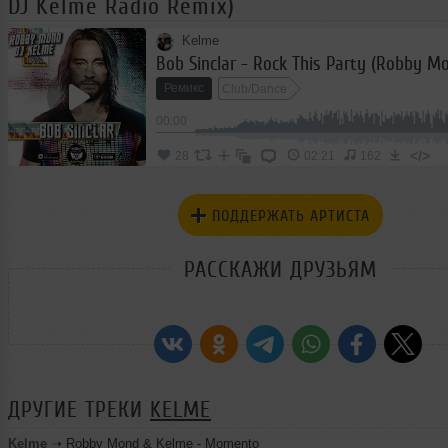
DJ Kelme Radio Remix)
Kelme
Ремикс
Club/Dance
00:00
</>
28
02:21
162
ПОДДЕРЖАТЬ АРТИСТА
РАССКАЖИ ДРУЗЬЯМ
ДРУГИЕ ТРЕКИ
KELME
Kelme
➝
Robby Mond & Kelme - Momento