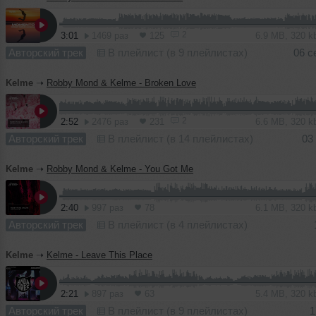
2
3:01
1469 раз
125
6.9 MB, 320 
Авторский трек
В плейлист (в 9 плейлистах)
06 с
Kelme
➝
Robby Mond & Kelme - Broken Love
2
2:52
2476 раз
231
6.6 MB, 320 
Авторский трек
В плейлист (в 14 плейлистах)
03
Kelme
➝
Robby Mond & Kelme - You Got Me
2:40
997 раз
78
6.1 MB, 320 
Авторский трек
В плейлист (в 4 плейлистах)
Kelme
➝
Kelme - Leave This Place
2:21
897 раз
63
5.4 MB, 320 
Авторский трек
В плейлист (в 9 плейлистах)
1