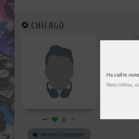
CHICAGO
Chi
инф
На сайте поя
Микстейпы, л
0
ЛИЧНОЕ СООБЩЕНИЕ