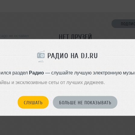
ПОДПИ
НЕТ ДРУЗЕЙ
cago не оставил
ормации о себе
Стань первым!
РАДИО НА DJ.RU
ДОБАВИТЬ В ДР
вился раздел
Радио
— слушайте лучшую электронную музык
айвы и эксклюзивные сеты от лучших диджеев.
СЛУШАТЬ
БОЛЬШЕ НЕ ПОКАЗЫВАТЬ