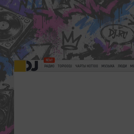
РАДИО
TOP100DJ
ЧАРТЫ HOT100
МУЗЫКА
ЛЮДИ
М