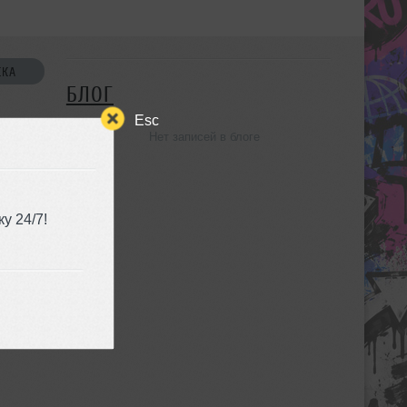
СКА
БЛОГ
Esc
Нет записей в блоге
УЗЬЯ
у 24/7!