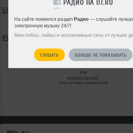
РАДИО НА DJ.RU
БЛОГ
На сайте появился раздел
Радио
— слушайте лучшу
Нет записей в блоге
электронную музыку 24/7!
Микстейпы, лайвы и эксклюзивные сеты от лучших д
КОММЕНТАРИИ
СЛУШАТЬ
БОЛЬШЕ НЕ ПОКАЗЫВАТЬ
ЗАРЕГИСТРИРУЙТЕСЬ
Или
войдите на сайт
чтобы оставить комментарий