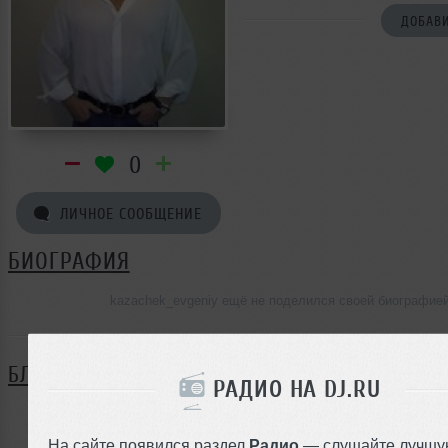
ДОБАВИ
0
ЛИЧНОЕ СООБЩЕНИЕ
БИОГРАФИЯ
kazachek_evgeniy ещё не поделился своей биографие
БЛОГ
РАДИО НА DJ.RU
Нет записей в блоге
На сайте появился раздел
Радио
— слушайте лучшу