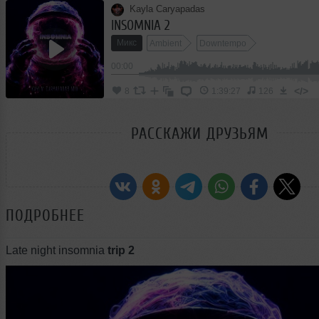
Kayla Caryapadas
INSOMNIA 2
Микс
Ambient
Downtempo
00:00
</>
8
1:39:27
126
РАССКАЖИ ДРУЗЬЯМ
ПОДРОБНЕЕ
Late night insomnia
trip 2