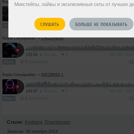
Kayla Caryapadas
➝
BLADERUNER's WALKMAN. CYBER LOVE
Микстейпы, лайвы и эксклюзивные сеты от лучших д
74:51
198 раз
9
173 MB, 32
СЛУШАТЬ
БОЛЬШЕ НЕ ПОКАЗЫВАТЬ
Микс
В плейлист (в 2 плейлистах)
01
Kayla Caryapadas
➝
CHILLANDIA
133:54
201 раз
9
308 MB, 320
Микс
В плейлист
01
Kayla Caryapadas
➝
INSOMNIA 1
143:37
74 раза
5
331 MB, 320
Микс
В плейлист
01
Стили:
Ambient
,
Downtempo
Записан: 30 октября 2024