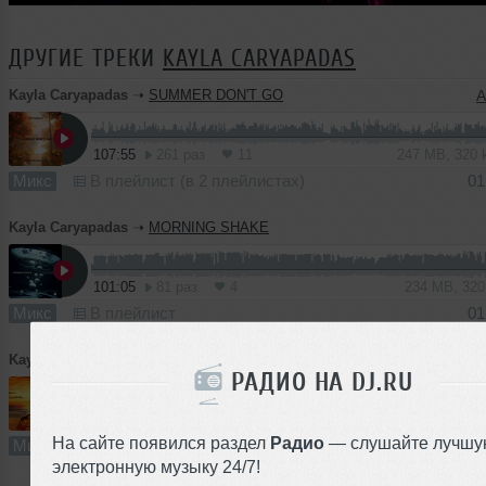
ДРУГИЕ ТРЕКИ
KAYLA CARYAPADAS
Kayla Caryapadas
➝
SUMMER DON'T GO
A
107:55
261 раз
11
247 MB, 320
Микс
В плейлист (в 2 плейлистах)
01
Kayla Caryapadas
➝
MORNING SHAKE
101:05
81 раз
4
234 MB, 32
Микс
В плейлист
01
Kayla Caryapadas
➝
YOUTHIE
РАДИО НА DJ.RU
87:28
267 раз
7
201 MB, 32
На сайте появился раздел
Радио
— слушайте лучшу
Микс
В плейлист
01
электронную музыку 24/7!