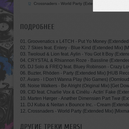
Crossnaders - World Party (Extended Mix) [Mixmash
12
ПОДРОБНЕЕ
01. Groovenatics x L4TCH - Put Yo Money (Extend
02. 7 Skies feat. Enlery - Blue Kind (Extended Mix) [
03. Twoloud & Lion feat. Aylin - You Got It Boy (Exte
04. CRYSTAL & Rhiannon Roze - Bassline (Extended 
05. DJ Solo & FREQ feat. Bluey Robinson - Crazy L
06. Buzter, Rhōden - Party (Extended Mix) [HUB Rec
07. Avaro - I Don't Wanna Play (No Games) (Oomlo
08. Noise Walkers - Be Alright (Original Mix) [Get Do
09. CID feat. Charlie Vox & Cinélu - Actin' Fake (Exte
10. Marten Hørger - Anøther Dimensiøn Part Twø (Ex
11. DJ Kuba & Neitan x Bounce Inc. - Cream (Extende
12. Crossnaders - World Party (Extended Mix) [Mixma
ДРУГИЕ ТРЕКИ
MERSI