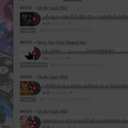
MERSI
➝
Oh My Goal! #007
49:05
146 раз
16
Подкаст
В плейлист (в 5 плейлистах)
MERSI
➝
Move Your Feet (Original Mix)
4:22
186 раз
4
Авторский трек
В плейлист (в 2 плейлистах)
MERSI
➝
Oh My Goal! #006
50:09
183 раза
20
Подкаст
В плейлист (в 3 плейлистах)
MERSI
➝
Oh My Goal! #005
54:06
165 раз
16