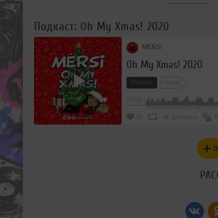
Подкаст: Oh My Xmas! 2020
MERSI
Oh My Xmas! 2020
Подкаст
House
00:00
В
16
Добавить
П
РАС