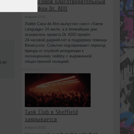
24‑часовой благотворительный
марафон Dr. ADO
вчера в 17:01
Лейбл Casa de Afro выпустил сингл «Same
Language» 24 июля, а в ближайшие дни
основатель проекта Dr. ADO провёл
24‑часовой диджей‑сет в поддержку помощи
Венесуэле. События подчёркивают переход
бренда от клубной резиденции к
полноценному лейблу с выраженной
общественной позицией.
2:46
Tank Club в Sheffield
закрывается
вчера в 16:53