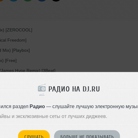
Mix) [ZEROCOOL]
sical Freedom]
d Mix) [Playbox]
) [Free]
 (James Hype Remix) [3Beat]
s]
РАДИО НА DJ.RU
Remix) [TONSPIEL]
вился раздел
Радио
— слушайте лучшую электронную музык
ed Mix) [Night Service Only]
айвы и эксклюзивные сеты от лучших диджеев.
nded Mix) [Musical Freedom]
Mix) [Spinnin' Records]
СЛУШАТЬ
БОЛЬШЕ НЕ ПОКАЗЫВАТЬ