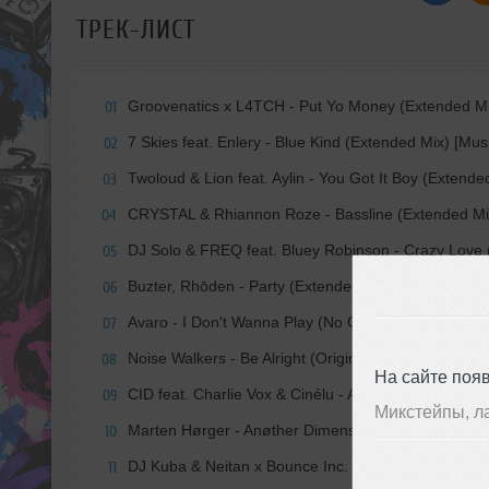
ТРЕК-ЛИСТ
Groovenatics x L4TCH - Put Yo Money (Extended 
01
7 Skies feat. Enlery - Blue Kind (Extended Mix) [Mu
02
Twoloud & Lion feat. Aylin - You Got It Boy (Extende
03
CRYSTAL & Rhiannon Roze - Bassline (Extended Mix
04
DJ Solo & FREQ feat. Bluey Robinson - Crazy Love
05
Buzter, Rhōden - Party (Extended Mix) [HUB Record
06
Avaro - I Don't Wanna Play (No Games) (Oomloud 
07
Noise Walkers - Be Alright (Original Mix) [Get Down]
08
На сайте поя
CID feat. Charlie Vox & Cinélu - Actin' Fake (Extend
09
Микстейпы, л
Marten Hørger - Anøther Dimensiøn Part Twø (Exte
10
DJ Kuba & Neitan x Bounce Inc. - Cream (Extended 
11