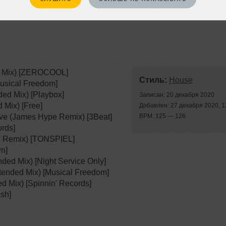
]
ed Mix) [ZEROCOOL]
Стиль:
House
Musical Freedom]
nded Mix) [Playbox]
Записан: 20 декабря 2020
Mix) [Free]
Добавлен: 27 декабря 2020, 1
ove (James Hype Remix) [3Beat]
BPM: 125 — 126
ords]
ud Remix) [TONSPIEL]
wn]
nded Mix) [Night Service Only]
tended Mix) [Musical Freedom]
d Mix) [Spinnin' Records]
sh]