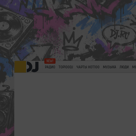
РАДИО
TOP100DJ
ЧАРТЫ HOT100
МУЗЫКА
ЛЮДИ
М