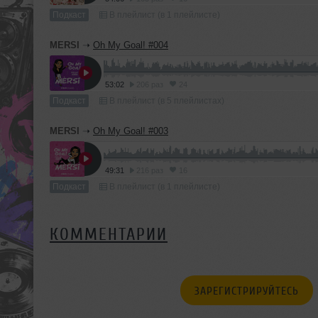
Подкаст
В плейлист (в 1 плейлисте)
MERSI
➝
Oh My Goal! #004
53:02
206 раз
24
Подкаст
В плейлист (в 5 плейлистах)
MERSI
➝
Oh My Goal! #003
49:31
216 раз
16
Подкаст
В плейлист (в 1 плейлисте)
КОММЕНТАРИИ
ЗАРЕГИСТРИРУЙТЕСЬ