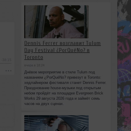
Dennis Ferrer возглавит Tulum
Day Festival ¿PorQuéNo? в
Toronto
-38:15
вчера в 18:24
Днёвое мероприятие в стиле Tulum под
названием ¿PorQuéNo? привезут в Toronto:
хедлайнером фестиваля станет Dennis Ferrer.
Празднование house-музыки под открытым
небом пройдёт на площадке Evergreen Brick
Works 29 августа 2026 года и займёт семь
часов на двух сценах.