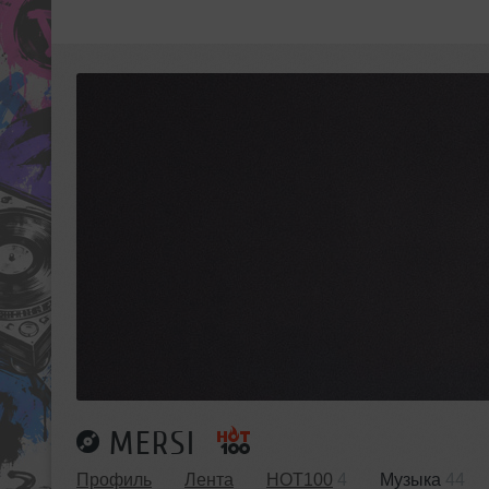
MERSI
Профиль
Лента
HOT100
4
Музыка
44