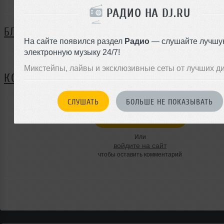
РАДИО НА DJ.RU
БЛОГ
На сайте появился раздел
Радио
— слушайте лучшу
электронную музыку 24/7!
Нет записей в блоге
Микстейпы, лайвы и эксклюзивные сеты от лучших д
КОММЕНТАРИИ
СЛУШАТЬ
БОЛЬШЕ НЕ ПОКАЗЫВАТЬ
ЗАРЕГИСТРИРУЙТЕСЬ
Или
войдите на сайт
чтобы оставить комментарий