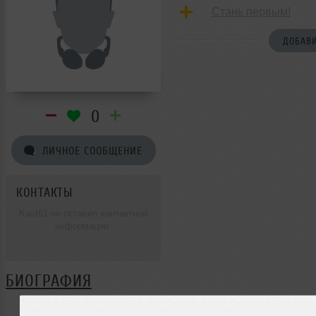
Стань первым!
ДОБАВИ
0
ЛИЧНОЕ СООБЩЕНИЕ
КОНТАКТЫ
Kast61 не оставил контактной
информации.
БИОГРАФИЯ
Kast61 ещё не поделился своей биографией