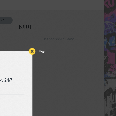
СКА
БЛОГ
Нет записей в блоге
Esc
УЗЬЯ
у 24/7!