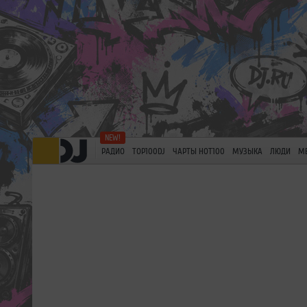
РАДИО
TOP100DJ
ЧАРТЫ HOT100
МУЗЫКА
ЛЮДИ
М