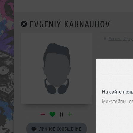
EVGENIY KARNAUHOV
Россия, Ирку
На сайте поя
Микстейпы, л
0
ЛИЧНОЕ СООБЩЕНИЕ