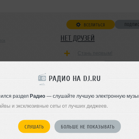
ПОДПИ
ВСЕЛИТЬСЯ
НЕТ ДРУЗЕЙ
тск
Стань первым!
ДОБАВИТЬ В ДР
РАДИО НА DJ.RU
вился раздел
Радио
— слушайте лучшую электронную музык
айвы и эксклюзивные сеты от лучших диджеев.
СЛУШАТЬ
БОЛЬШЕ НЕ ПОКАЗЫВАТЬ