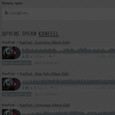
Купить трек:
ДРУГИЕ ТРЕКИ
KANFEEL
KanFeel
➝
KanFeel - Everytime (Album Edit)
4:13
148 раз
4
7.8 MB, 256
Авторский трек
В плейлист
KanFeel
➝
KanFeel - New York (Album Edit)
3:18
394 раза
12
6.1 MB, 256
Авторский трек
В плейлист
KanFeel
➝
KanFeel - Отпускаю (Album Edit)