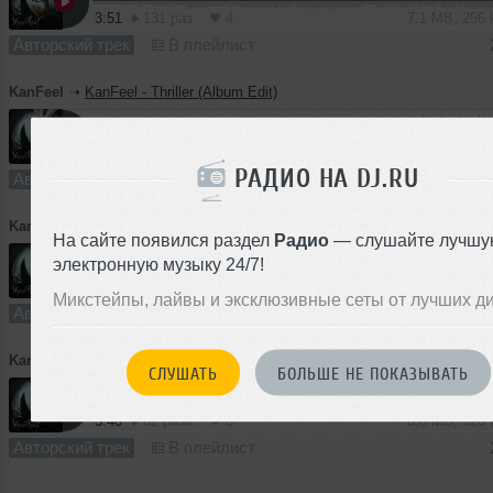
3:51
131 раз
4
7.1 MB, 256
Авторский трек
В плейлист
KanFeel
➝
KanFeel - Thriller (Album Edit)
3:23
104 раза
3
7.9 MB, 320
РАДИО НА DJ.RU
Авторский трек
В плейлист
KanFeel
➝
KanFeel - Never (Album Edit)
На сайте появился раздел
Радио
— слушайте лучшу
электронную музыку 24/7!
4:15
267 раз
9
10 MB, 320
Микстейпы, лайвы и эксклюзивные сеты от лучших д
Авторский трек
В плейлист
KanFeel
➝
KanFeel - Tell Me Why (Album Edit)
СЛУШАТЬ
БОЛЬШЕ НЕ ПОКАЗЫВАТЬ
3:40
62 раза
3
8.6 MB, 320
Авторский трек
В плейлист