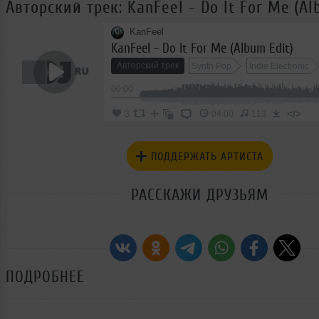
Авторский трек: KanFeel - Do It For Me (Al
KanFeel
KanFeel - Do It For Me (Album Edit)
Авторский трек
Synth Pop
Indie Electronic
00:00
Downtempo
</>
3
04:00
113
ПОДДЕРЖАТЬ АРТИСТА
РАССКАЖИ ДРУЗЬЯМ
ПОДРОБНЕЕ