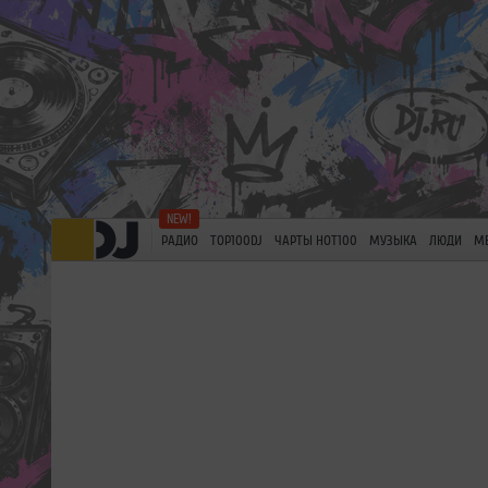
РАДИО
TOP100DJ
ЧАРТЫ HOT100
МУЗЫКА
ЛЮДИ
М