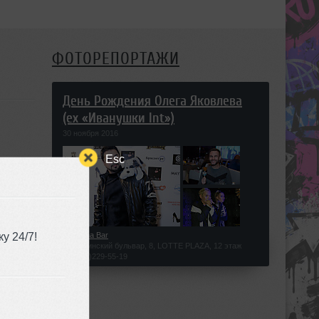
ФОТОРЕПОРТАЖИ
День Рождения Олега Яковлева
(ex «Иванушки Int»)
30 ноября 2016
Esc
ЯТИЯ
у 24/7!
Kalina Bar
Новинский бульвар, 8, LOTTE PLAZA, 12 этаж
(495)229-55-19