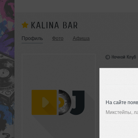
KALINA BAR
Профиль
Фото
Афиша
Ночной Клуб
Россия, Мос
АФИША
На сайте поя
Микстейпы, л