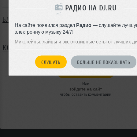
РАДИО НА DJ.RU
БЛОГ
На сайте появился раздел
Радио
— слушайте лучшу
электронную музыку 24/7!
Нет записей в блоге
Микстейпы, лайвы и эксклюзивные сеты от лучших д
КОММЕНТАРИИ
СЛУШАТЬ
БОЛЬШЕ НЕ ПОКАЗЫВАТЬ
ЗАРЕГИСТРИРУЙТЕСЬ
Или
войдите на сайт
чтобы оставить комментарий