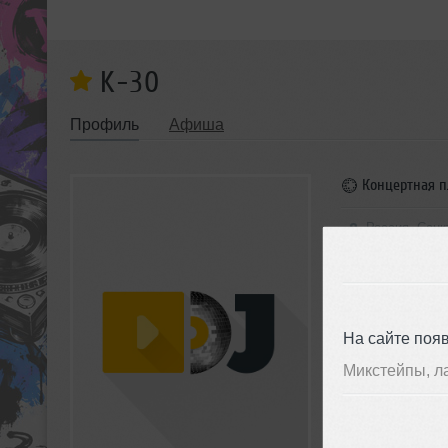
K-30
Профиль
Афиша
Концертная 
Россия, Санк
АФИША
На сайте поя
Микстейпы, л
ЗДЕСЬ ВЫ
Nina Kraviz
,
An