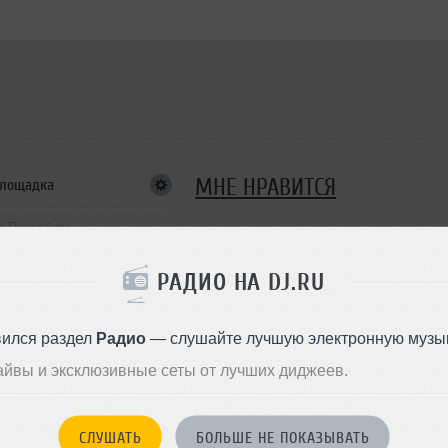
МНЕ НРАВИТСЯ
площадка
т-Петербург
РАДИО НА DJ.RU
ВСЕ МЕРОПРИ
Было
6
вился раздел
Радио
— слушайте лучшую электронную музык
айвы и эксклюзивные сеты от лучших диджеев.
СТУПАЛИ:
ton Zap
,
Sofia Rodina
,
Philipp Gorbachev
,
Ricardo Villalobos
,
СЛУШАТЬ
БОЛЬШЕ НЕ ПОКАЗЫВАТЬ