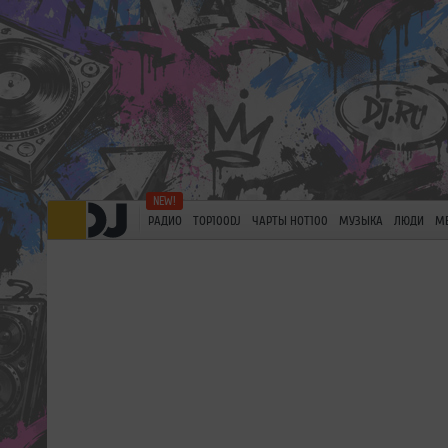
РАДИО
TOP100DJ
ЧАРТЫ HOT100
МУЗЫКА
ЛЮДИ
М