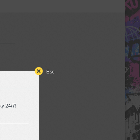
Esc
ЯТИЯ
у 24/7!
Sasha