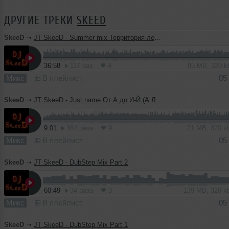
ДРУГИЕ ТРЕКИ
SKEED
SkeeD
➝
JT SkeeD - Summer mix Территория лета Dj Djem
36:58
117 раз
4
85 MB, 320 
Микс
В плейлист
05
SkeeD
➝
JT SkeeD - Just name От А до И-Й (А.Л.Ф.А.В.И.Т)
9:01
364 раза
9
21 MB, 320 
Микс
В плейлист
05
SkeeD
➝
JT SkeeD - DubStep Mix Part 2
60:49
34 раза
3
139 MB, 320 
Микс
В плейлист
05
SkeeD
➝
JT SkeeD - DubStep Mix Part 1