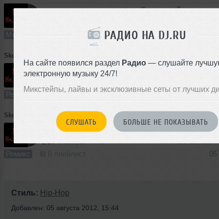
60:12
28 раз
2
138 MB, 320
РАДИО НА DJ.RU
Микс
В плейлист (в 1 плейлисте)
05
SkeeD
➝
JT SkeeD - Богатырская песня(Водка секс и виски)
На сайте появился раздел
Радио
— слушайте лучшу
электронную музыку 24/7!
1:43
185 раз
6
2.0 MB, 160 
Микстейпы, лайвы и эксклюзивные сеты от лучших д
Ремикс
В плейлист (в 2 плейлистах)
05
SkeeD
➝
JT SkeeD - Богатырская песня(lil jon - ты любишь лапать баб)
СЛУШАТЬ
БОЛЬШЕ НЕ ПОКАЗЫВАТЬ
2:34
125 раз
5
3.0 MB, 160 
Ремикс
В плейлист
05
Стиль:
Hip-Hop
Добавлен: 05 августа 2012, 15:44