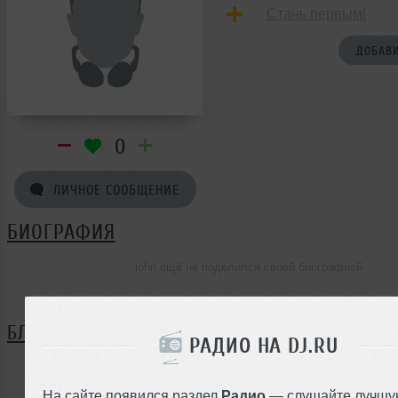
Стань первым!
ДОБАВИ
0
ЛИЧНОЕ СООБЩЕНИЕ
БИОГРАФИЯ
john ещё не поделился своей биографией
БЛОГ
РАДИО НА DJ.RU
Нет записей в блоге
На сайте появился раздел
Радио
— слушайте лучшу