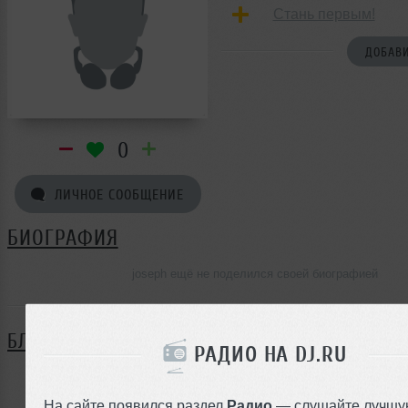
Стань первым!
ДОБАВИ
0
ЛИЧНОЕ СООБЩЕНИЕ
БИОГРАФИЯ
joseph ещё не поделился своей биографией
БЛОГ
РАДИО НА DJ.RU
Нет записей в блоге
На сайте появился раздел
Радио
— слушайте лучшу