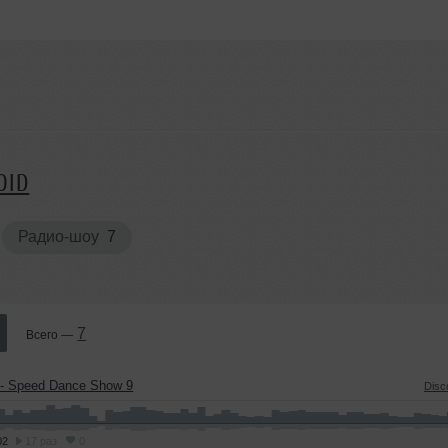
OID
Радио-шоу
7
7
Всего —
 - Speed Dance Show 9
Disc
02
17 раз
0