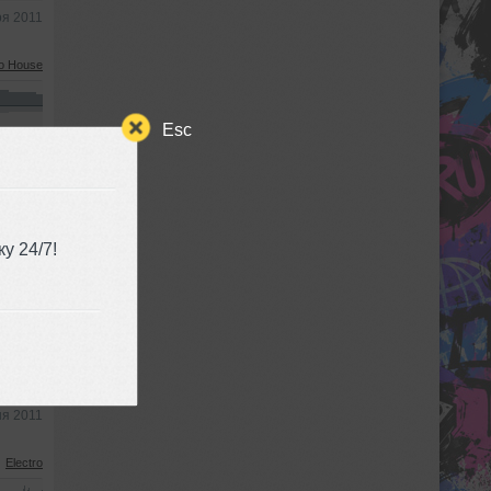
ря 2011
o House
Esc
та 2011
o House
у 24/7!
ля 2011
b/Dance
ня 2011
Electro