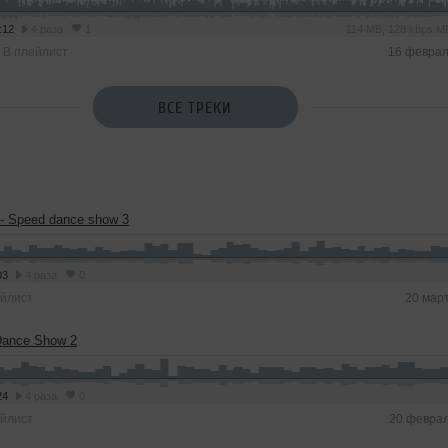
:12
4 раза
1
114 MB, 128 kbps 
В плейлист
16 феврал
ВСЕ ТРЕКИ
 - Speed dance show 3
03
4 раза
0
йлист
20 мар
Dance Show 2
24
4 раза
0
йлист
20 феврал