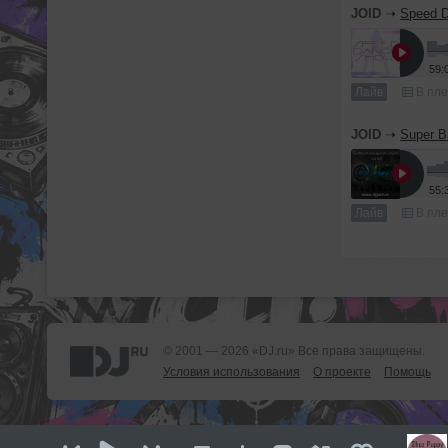
JOID
➝
Speed 
59:
Лайв
В пле
JOID
➝
Super B
55:
Лайв
В пле
© 2001 — 2026 «DJ.ru» Все права защищены.
Условия использования
О проекте
Помощь