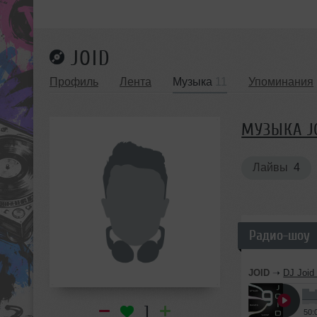
JOID
Профиль
Лента
Музыка
11
Упоминания
МУЗЫКА J
Лайвы
4
Радио-шоу
JOID
➝
DJ Joid
1
50: