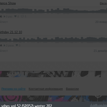
Dance Show
Elect
1
06
0 раз
0
йлист
20 янва
irthday 21.12.10
34
3 раза
0
йлист
21 декаб
Реклама на сайте
Контактная информация
Вакансии
vibes vol 52 (SP052) winter 2026 special 8 hours mega long mix