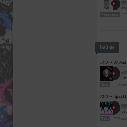
124
Радио-шоу
Лайвы
JOID
➝
DJ Joid
63:
Лайв
В пле
JOID
➝
Speed 
73:
Лайв
В пле