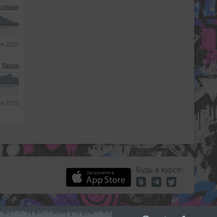
ro House
ря 2011
Electro
ря 2010
Будь в курсе: