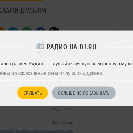
СКАЖИ ДРУЗЬЯМ
РАДИО НА DJ.RU
вился раздел
Радио
— слушайте лучшую электронную музык
Стиль:
Electro House
айвы и эксклюзивные сеты от лучших диджеев.
Добавлен: 17 мая 2010, 21:47
Minimal Techno
СЛУШАТЬ
БОЛЬШЕ НЕ ПОКАЗЫВАТЬ
2.1 MB, 128 kbps MP3
43
27 мая 2010
Electro House