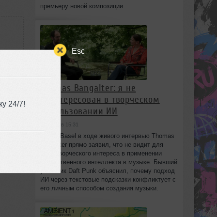
премьеру новой композиции.
Esc
Thomas Bangalter: я не
заинтересован в творческом
у 24/7!
использовании ИИ
сегодня в 15:31
На Art Basel в ходе живого интервью Thomas
Bangalter прямо заявил, что не видит для
себя творческого интереса в применении
искусственного интеллекта в музыке. Бывший
участник Daft Punk объяснил, почему подход
ИИ через текстовые подсказки конфликтует с
его личным способом создания музыки.