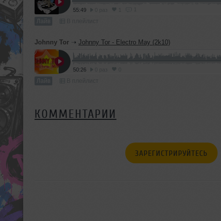
1
55:49
0 раз
1
Лайв
В плейлист
Johnny Tor
➝
Johnny Tor - Electro May (2k10)
50:26
0 раз
0
Лайв
В плейлист
КОММЕНТАРИИ
ЗАРЕГИСТРИРУЙТЕСЬ