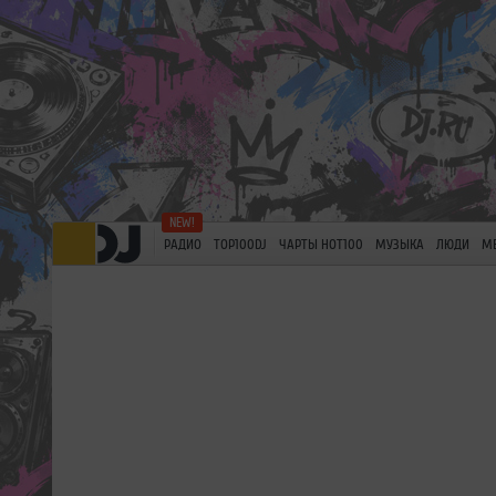
РАДИО
TOP100DJ
ЧАРТЫ HOT100
МУЗЫКА
ЛЮДИ
М