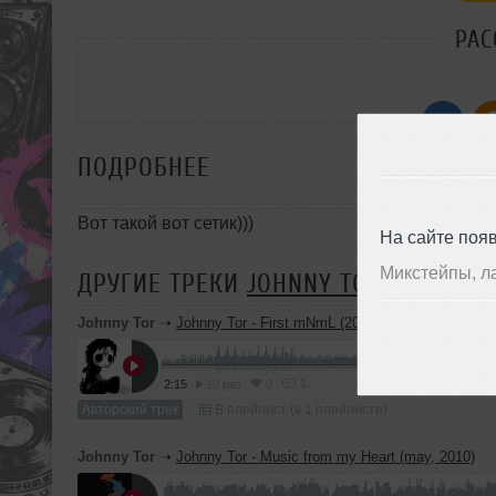
РАС
ПОДРОБНЕЕ
Вот такой вот сетик)))
На сайте поя
Микстейпы, л
ДРУГИЕ ТРЕКИ
JOHNNY TOR
Johnny Tor
➝
Johnny Tor - First mNmL (2010)
1
2:15
10 раз
0
Авторский трек
В плейлист (в 1 плейлисте)
Johnny Tor
➝
Johnny Tor - Music from my Heart (may, 2010)