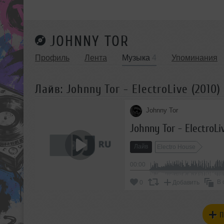
JOHNNY TOR
Профиль
Лента
Музыка
4
Упоминания
Лайв: Johnny Tor - ElectroLive (2010)
Johnny Tor
Johnny Tor - ElectroLi
Лайв
Electro House
00:00
В 
0
Добавить
П