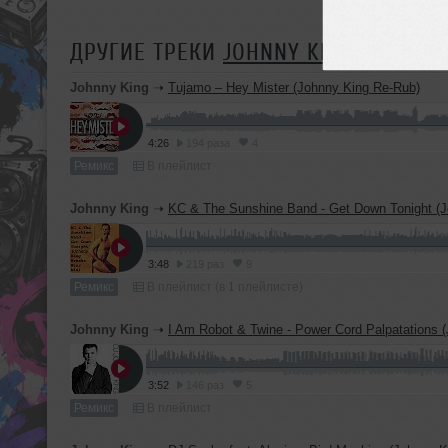
ДРУГИЕ ТРЕКИ
JOHNNY KING
Johnny King
➝
Tujamo – Hey Mister (Johnny King Re-Rub)
4:26
194 раза
4
Ремикс
В плейлист
Johnny King
➝
KC & The Sunshine Band - Get Down Tonight (Johnny King Break
3:48
219 раз
9
Ремикс
В плейлист (в 1 плейлисте)
Johnny King
➝
I Am Robot & Twine - Power Cord Palpatations (Johnny Ki
3:52
146 раз
5
Ремикс
В плейлист