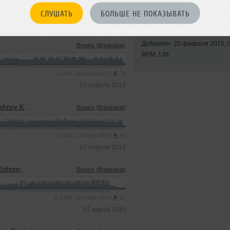
СЛУШАТЬ
БОЛЬШЕ НЕ ПОКАЗЫВАТЬ
Стиль:
Breaks (Breakb
Записан: 20 февраля 2015
Добавлен: 20 февраля 2015, 
Breaks (Breakbeat)
BPM: 136
10 MB, 320 kbps MP3
76
14 апреля 2015
s Bass Mix)
Breaks (Breakbeat)
8.9 MB, 320 kbps MP3
83
07 апреля 2015
ng remix)
Breaks (Breakbeat)
8.9 MB, 320 kbps MP3
80
07 марта 2015