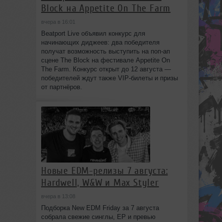
Block на Appetite On The Farm
вчера в 16:01
Beatport Live объявил конкурс для
начинающих диджеев: два победителя
получат возможность выступить на поп‑ап
сцене The Block на фестивале Appetite On
The Farm. Конкурс открыт до 12 августа —
победителей ждут также VIP‑билеты и призы
от партнёров.
Новые EDM-релизы 7 августа:
Hardwell, W&W и Max Styler
вчера в 13:08
Подборка New EDM Friday за 7 августа
собрала свежие синглы, EP и превью