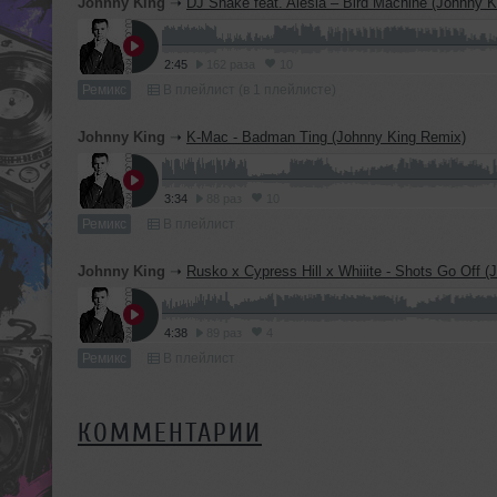
Johnny King
➝
DJ Snake feat. Alesia – Bird Machine (Johnny 
2:45
162 раза
10
Ремикс
В плейлист (в 1 плейлисте)
Johnny King
➝
K-Mac - Badman Ting (Johnny King Remix)
3:34
88 раз
10
Ремикс
В плейлист
Johnny King
➝
Rusko x Cypress Hill x Whiiite - Shots Go Off (Johnny K
4:38
89 раз
4
Ремикс
В плейлист
КОММЕНТАРИИ