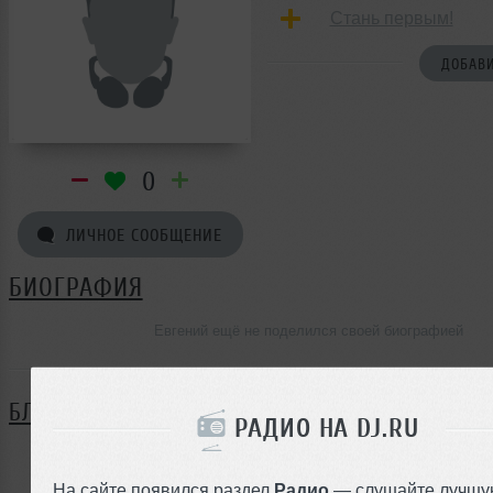
Стань первым!
ДОБАВИ
0
ЛИЧНОЕ СООБЩЕНИЕ
БИОГРАФИЯ
Евгений ещё не поделился своей биографией
БЛОГ
РАДИО НА DJ.RU
Нет записей в блоге
На сайте появился раздел
Радио
— слушайте лучшу