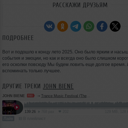
РАССКАЖИ ДРУЗЬЯМ
ПОДРОБНЕЕ
Вот и подошло к концу лето 2025. Оно было ярким и нас
события и эмоции, но как и всегда оно было слишком корот
его осколки повсюду Мы будем ловить еще долгое время. Л
вспоминать только лучшее.
ДРУГИЕ ТРЕКИ
JOHN BIENE
JOHN BIENE
➝
Trance Music Festival (The BESEDKA Party Mix) (Episode #42)
139:26
768 раз
202
129 MB, 128
Лайв
В плейлист