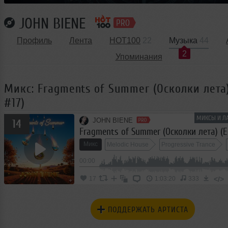
JOHN BIENE
Профиль
Лента
HOT100
22
Музыка
44
2
Упоминания
Микс: Fragments of Summer (Осколки лета)
#17)
МИКСЫ И ЛА
JOHN BIENE
14
Fragments of Summer (Осколки лета) (E
Микс
Melodic House
Progressive Trance
00:00
</>
17
1:03:20
333
ПОДДЕРЖАТЬ АРТИСТА