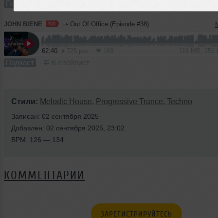
Подкаст
В плейлист (в 1 плейлисте)
JOHN BIENE
➝
Out Of Office (Episode #38)
62:40
725 раз
169
116 MB, 256
Подкаст
В плейлист
Стили:
Melodic House
,
Progressive Trance
,
Techno
Записан: 02 сентября 2025
Добавлен: 02 сентября 2025, 23:02
BPM: 126 — 134
КОММЕНТАРИИ
ЗАРЕГИСТРИРУЙТЕСЬ